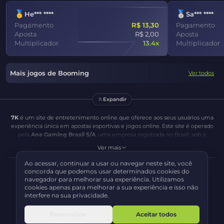
🥇
🥈
TNT Bonanza
He*** ****
é um jogo de cassino online da
Booming
Sa*** ****
,
disponível na
7K
. Com mecânica envolvente e gráficos de
Pagamento
R$ 13,30
Pagamento
Aposta
R$ 2,00
Aposta
qualidade, oferece uma experiência completa para quem
Multiplicador
13.4
x
Multiplicador
busca diversão e oportunidades de prêmios em cada
rodada.
Mais jogos de Booming
Ver todos
Como jogar TNT Bonanza na 7K
Para começar a jogar
TNT Bonanza
, basta ajustar o valor da
aposta e iniciar a rodada. O jogo é fácil de entender e
Expandir
indicado tanto para quem está começando quanto para
7K
é um site de entretenimento online que oferece aos seus usuários uma
jogadores experientes da Booming.
experiência única em apostas esportivas e jogos online. Este site é operado
pela
Ana Gaming Brasil S/A
, uma empresa registrada no Brasil, sob o
Sobre o TNT Bonanza
número CNPJ
55.933.850/0001-34
, entidade devidamente autorizada a
Ver mais
O
TNT Bonanza
segue o padrão de qualidade da Booming,
operar a modalidade lotérica de apostas de quota fixa no Brasil, em
temática desportiva e jogos online, conjuntamente, pela Secretaria de
com tecnologia auditada e resultados aleatórios. Com RTP
Ao acessar, continuar a usar ou navegar neste site, você
Este site utiliza cookies
Prêmios e Apostas do Ministério da Fazenda, conforme Portaria SPA/MF
+18 · JOGUE COM
médio de
97%
, oferece uma boa relação entre risco e
concorda que podemos usar determinados cookies do
n.º 322/2025, publicada em 17 de fevereiro de 2025 no Diário Oficial da
RESPONSABILIDADE
navegador para melhorar sua experiência. Utilizamos
retorno a cada partida.
República Federativa do Brasil.
cookies apenas para melhorar a sua experiência e isso não
APOSTA NÃO É
INVESTIMENTO
interfere na sua privacidade.
Por que jogar TNT Bonanza na 7K
Ao acessar, continuar a usar ou navegar neste site, você concorda que
podemos usar determinados cookies do navegador para melhorar sua
Na
7K
, você joga com total segurança, suporte rápido e
Personalizar
Aceitar todos
experiência ao usar nosso site. Utilizamos cookies apenas para melhorar a
depósitos via Pix. A plataforma é licenciada e reúne