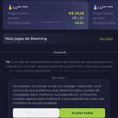
🥇
🥈
Spooktacular Bonanza
Lu*** ****
é um jogo de cassino online da
Lu*** ****
Booming
, disponível na
7K
. Com mecânica envolvente e
Pagamento
R$ 29,28
Pagamento
Aposta
R$ 1,20
Aposta
gráficos de qualidade, oferece uma experiência completa
Multiplicador
48.8
x
Multiplicador
para quem busca diversão e oportunidades de prêmios em
cada rodada.
Mais jogos de Booming
Ver todos
Como jogar Spooktacular Bonanza na 7K
Para começar a jogar
Spooktacular Bonanza
, basta ajustar
o valor da aposta e iniciar a rodada. O jogo é fácil de
Expandir
entender e indicado tanto para quem está começando
7K
é um site de entretenimento online que oferece aos seus usuários uma
quanto para jogadores experientes da Booming.
experiência única em apostas esportivas e jogos online. Este site é operado
pela
Ana Gaming Brasil S/A
, uma empresa registrada no Brasil, sob o
Sobre o Spooktacular Bonanza
número CNPJ
55.933.850/0001-34
, entidade devidamente autorizada a
Ver mais
O
Spooktacular Bonanza
segue o padrão de qualidade da
operar a modalidade lotérica de apostas de quota fixa no Brasil, em
temática desportiva e jogos online, conjuntamente, pela Secretaria de
Booming, com tecnologia auditada e resultados aleatórios.
Ao acessar, continuar a usar ou navegar neste site, você
Este site utiliza cookies
Prêmios e Apostas do Ministério da Fazenda, conforme Portaria SPA/MF
+18 · JOGUE COM
Com RTP médio de
97%
, oferece uma boa relação entre
concorda que podemos usar determinados cookies do
n.º 322/2025, publicada em 17 de fevereiro de 2025 no Diário Oficial da
RESPONSABILIDADE
navegador para melhorar sua experiência. Utilizamos
risco e retorno a cada partida.
República Federativa do Brasil.
cookies apenas para melhorar a sua experiência e isso não
APOSTA NÃO É
INVESTIMENTO
interfere na sua privacidade.
Por que jogar Spooktacular Bonanza na 7K
Ao acessar, continuar a usar ou navegar neste site, você concorda que
podemos usar determinados cookies do navegador para melhorar sua
Na
7K
, você joga com total segurança, suporte rápido e
Personalizar
Aceitar todos
experiência ao usar nosso site. Utilizamos cookies apenas para melhorar a
depósitos via Pix. A plataforma é licenciada e reúne