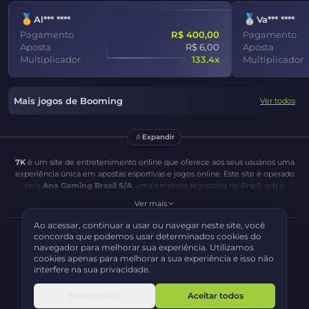
🥇
🥈
Gold Gold Gold 5000
Al*** ****
é um jogo de cassino online da
Va*** ****
Booming
, disponível na
7K
. Com mecânica envolvente e
Pagamento
R$ 400,00
Pagamento
Aposta
R$ 6,00
Aposta
gráficos de qualidade, oferece uma experiência completa
Multiplicador
133.4
x
Multiplicador
para quem busca diversão e oportunidades de prêmios em
cada rodada.
Mais jogos de Booming
Ver todos
Como jogar Gold Gold Gold 5000 na 7K
Para começar a jogar
Gold Gold Gold 5000
, basta ajustar o
valor da aposta e iniciar a rodada. O jogo é fácil de entender
Expandir
e indicado tanto para quem está começando quanto para
7K
é um site de entretenimento online que oferece aos seus usuários uma
jogadores experientes da Booming.
experiência única em apostas esportivas e jogos online. Este site é operado
pela
Ana Gaming Brasil S/A
, uma empresa registrada no Brasil, sob o
Sobre o Gold Gold Gold 5000
número CNPJ
55.933.850/0001-34
, entidade devidamente autorizada a
Ver mais
O
Gold Gold Gold 5000
segue o padrão de qualidade da
operar a modalidade lotérica de apostas de quota fixa no Brasil, em
temática desportiva e jogos online, conjuntamente, pela Secretaria de
Booming, com tecnologia auditada e resultados aleatórios.
Ao acessar, continuar a usar ou navegar neste site, você
Este site utiliza cookies
Prêmios e Apostas do Ministério da Fazenda, conforme Portaria SPA/MF
+18 · JOGUE COM
Com RTP médio de
97%
, oferece uma boa relação entre
concorda que podemos usar determinados cookies do
n.º 322/2025, publicada em 17 de fevereiro de 2025 no Diário Oficial da
RESPONSABILIDADE
navegador para melhorar sua experiência. Utilizamos
risco e retorno a cada partida.
República Federativa do Brasil.
cookies apenas para melhorar a sua experiência e isso não
APOSTA NÃO É
INVESTIMENTO
interfere na sua privacidade.
Por que jogar Gold Gold Gold 5000 na 7K
Ao acessar, continuar a usar ou navegar neste site, você concorda que
podemos usar determinados cookies do navegador para melhorar sua
Na
7K
, você joga com total segurança, suporte rápido e
Personalizar
Aceitar todos
experiência ao usar nosso site. Utilizamos cookies apenas para melhorar a
depósitos via Pix. A plataforma é licenciada e reúne