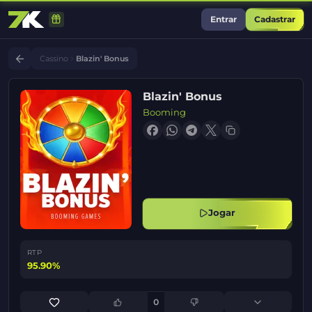
Entrar
Cadastrar
Cassino
Blazin' Bonus
Blazin' Bonus
Booming
Jogar
RTP
95.90%
0