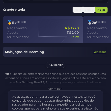
Blazin' Bonus
Grande vitória
Hoje
3 dias
7 dias
Booming
🥇
🥈
Blazin' Bonus
Be*** ****
é um jogo de cassino online da
Booming
Jo*** ****
,
disponível na
7K
. Com mecânica envolvente e gráficos de
Pagamento
R$ 13,20
Pagamento
Aposta
R$ 2,00
Aposta
qualidade, oferece uma experiência completa para quem
Multiplicador
13.2
x
Multiplicador
busca diversão e oportunidades de prêmios em cada
rodada.
Mais jogos de Booming
Ver todos
Como jogar Blazin' Bonus na 7K
Para começar a jogar
Blazin' Bonus
, basta ajustar o valor da
aposta e iniciar a rodada. O jogo é fácil de entender e
Expandir
indicado tanto para quem está começando quanto para
7K
é um site de entretenimento online que oferece aos seus usuários uma
jogadores experientes da Booming.
experiência única em apostas esportivas e jogos online. Este site é operado
pela
Ana Gaming Brasil S/A
, uma empresa registrada no Brasil, sob o
Sobre o Blazin' Bonus
número CNPJ
55.933.850/0001-34
, entidade devidamente autorizada a
Ver mais
O
Blazin' Bonus
segue o padrão de qualidade da Booming,
operar a modalidade lotérica de apostas de quota fixa no Brasil, em
temática desportiva e jogos online, conjuntamente, pela Secretaria de
com tecnologia auditada e resultados aleatórios. Com RTP
Ao acessar, continuar a usar ou navegar neste site, você
Este site utiliza cookies
Prêmios e Apostas do Ministério da Fazenda, conforme Portaria SPA/MF
+18 · JOGUE COM
médio de
95.9%
, oferece uma boa relação entre risco e
concorda que podemos usar determinados cookies do
n.º 322/2025, publicada em 17 de fevereiro de 2025 no Diário Oficial da
RESPONSABILIDADE
navegador para melhorar sua experiência. Utilizamos
retorno a cada partida.
República Federativa do Brasil.
cookies apenas para melhorar a sua experiência e isso não
APOSTA NÃO É