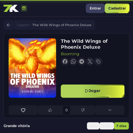
Entrar
Cadastrar
Cassino
The Wild Wings of Phoenix Deluxe
The Wild Wings of
Phoenix Deluxe
Booming
Jogar
0
The Wild Wings of Phoenix Deluxe
Grande vitória
Hoje
3 dias
7 dias
Booming