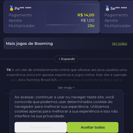
🥇
🥈
Reels Paradise
Pa*** ****
é um jogo de cassino online da
Booming
Se*** ****
,
disponível na
7K
. Com mecânica envolvente e gráficos de
Pagamento
R$ 14,00
Pagamento
Aposta
R$ 1,00
Aposta
qualidade, oferece uma experiência completa para quem
Multiplicador
28
x
Multiplicador
busca diversão e oportunidades de prêmios em cada
rodada.
Mais jogos de Booming
Ver todos
Como jogar Reels Paradise na 7K
Para começar a jogar
Reels Paradise
, basta ajustar o valor
da aposta e iniciar a rodada. O jogo é fácil de entender e
Expandir
indicado tanto para quem está começando quanto para
7K
é um site de entretenimento online que oferece aos seus usuários uma
jogadores experientes da Booming.
experiência única em apostas esportivas e jogos online. Este site é operado
pela
Ana Gaming Brasil S/A
, uma empresa registrada no Brasil, sob o
Sobre o Reels Paradise
número CNPJ
55.933.850/0001-34
, entidade devidamente autorizada a
Ver mais
O
Reels Paradise
segue o padrão de qualidade da
operar a modalidade lotérica de apostas de quota fixa no Brasil, em
temática desportiva e jogos online, conjuntamente, pela Secretaria de
Booming, com tecnologia auditada e resultados aleatórios.
Ao acessar, continuar a usar ou navegar neste site, você
Este site utiliza cookies
Prêmios e Apostas do Ministério da Fazenda, conforme Portaria SPA/MF
+18 · JOGUE COM
Com RTP médio de
97%
, oferece uma boa relação entre
concorda que podemos usar determinados cookies do
n.º 322/2025, publicada em 17 de fevereiro de 2025 no Diário Oficial da
RESPONSABILIDADE
navegador para melhorar sua experiência. Utilizamos
risco e retorno a cada partida.
República Federativa do Brasil.
cookies apenas para melhorar a sua experiência e isso não
APOSTA NÃO É
INVESTIMENTO
interfere na sua privacidade.
Por que jogar Reels Paradise na 7K
Ao acessar, continuar a usar ou navegar neste site, você concorda que
podemos usar determinados cookies do navegador para melhorar sua
Na
7K
, você joga com total segurança, suporte rápido e
Personalizar
Aceitar todos
experiência ao usar nosso site. Utilizamos cookies apenas para melhorar a
depósitos via Pix. A plataforma é licenciada e reúne