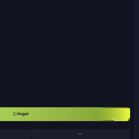
Jogar