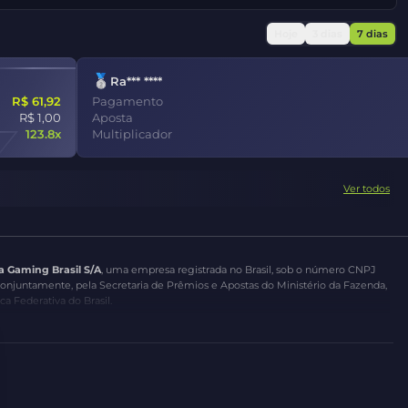
Hoje
3 dias
7 dias
🥈
alidade, oferece uma experiência completa para quem busca
Ra*** ****
R$ 61,92
Pagamento
R$ 1,00
Aposta
123.8
x
Multiplicador
 indicado tanto para quem está começando quanto para jogadores
Ver todos
P médio de
97%
, oferece uma boa relação entre risco e retorno a
 Gaming Brasil S/A
, uma empresa registrada no Brasil, sob o número CNPJ
 conjuntamente, pela Secretaria de Prêmios e Apostas do Ministério da Fazenda,
a Federativa do Brasil.
Booming e demais provedores parceiros. Jogue com
so site. Utilizamos cookies apenas para melhorar a sua experiência e isso não
Continuada (BPC).