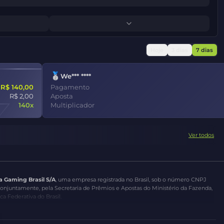
Hoje
3 dias
7 dias
🥈
oferece uma experiência completa para quem busca diversão e
We*** ****
R$ 140,00
Pagamento
R$ 2,00
Aposta
140
x
Multiplicador
 tanto para quem está começando quanto para jogadores experientes
Ver todos
e
95.40%
, oferece uma boa relação entre risco e retorno a cada
 Gaming Brasil S/A
, uma empresa registrada no Brasil, sob o número CNPJ
 conjuntamente, pela Secretaria de Prêmios e Apostas do Ministério da Fazenda,
a Federativa do Brasil.
Booming e demais provedores parceiros. Jogue com
so site. Utilizamos cookies apenas para melhorar a sua experiência e isso não