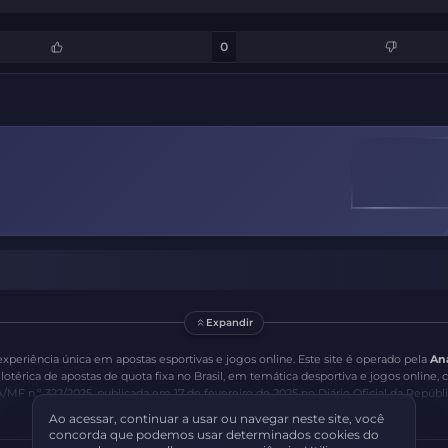
0
isponível na
7K
. Com mecânica envolvente e gráficos de qualidade, 
 da aposta e iniciar a rodada. O jogo é fácil de entender e indicado
 com tecnologia auditada e resultados aleatórios. Com RTP médio d
Expandir
periência única em apostas esportivas e jogos online. Este site é operado pela
Ana
otérica de apostas de quota fixa no Brasil, em temática desportiva e jogos online,
MF n.º 322/2025, publicada em 17 de fevereiro de 2025 no Diário Oficial da Repúblic
os via Pix. A plataforma é licenciada e reúne dezenas de títulos da 
Ao acessar, continuar a usar ou navegar neste site, você
Ver mais
Este site utiliza cookies
s usar determinados cookies do navegador para melhorar sua experiência ao usar nos
concorda que podemos usar determinados cookies do
interfere na sua privacidade.