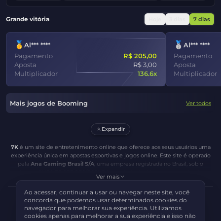
Gold Gold Gold
Grande vitória
Hoje
3 dias
7 dias
Booming
🥇
🥈
Gold Gold Gold
Al*** ****
é um jogo de cassino online da
Booming
Al*** ****
,
disponível na
7K
. Com mecânica envolvente e gráficos de
Pagamento
R$ 205,00
Pagamento
Aposta
R$ 3,00
Aposta
qualidade, oferece uma experiência completa para quem
Multiplicador
136.6
x
Multiplicador
busca diversão e oportunidades de prêmios em cada
rodada.
Mais jogos de Booming
Ver todos
Como jogar Gold Gold Gold na 7K
Para começar a jogar
Gold Gold Gold
, basta ajustar o valor
da aposta e iniciar a rodada. O jogo é fácil de entender e
Expandir
indicado tanto para quem está começando quanto para
7K
é um site de entretenimento online que oferece aos seus usuários uma
jogadores experientes da Booming.
experiência única em apostas esportivas e jogos online. Este site é operado
pela
Ana Gaming Brasil S/A
, uma empresa registrada no Brasil, sob o
Sobre o Gold Gold Gold
número CNPJ
55.933.850/0001-34
, entidade devidamente autorizada a
Ver mais
O
Gold Gold Gold
segue o padrão de qualidade da
operar a modalidade lotérica de apostas de quota fixa no Brasil, em
temática desportiva e jogos online, conjuntamente, pela Secretaria de
Booming, com tecnologia auditada e resultados aleatórios.
Ao acessar, continuar a usar ou navegar neste site, você
Este site utiliza cookies
Prêmios e Apostas do Ministério da Fazenda, conforme Portaria SPA/MF
+18 · JOGUE COM
Com RTP médio de
96.0 %
, oferece uma boa relação entre
concorda que podemos usar determinados cookies do
n.º 322/2025, publicada em 17 de fevereiro de 2025 no Diário Oficial da
RESPONSABILIDADE
navegador para melhorar sua experiência. Utilizamos
risco e retorno a cada partida.
República Federativa do Brasil.
cookies apenas para melhorar a sua experiência e isso não
APOSTA NÃO É