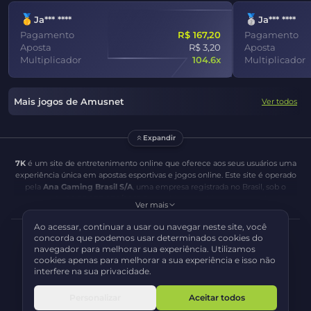
🥇
🥈
Frog Story
Ja*** ****
é um jogo de cassino online da
Amusnet
,
Ja*** ****
disponível na
7K
. Com mecânica envolvente e gráficos de
Pagamento
R$ 167,20
Pagamento
Aposta
R$ 3,20
Aposta
qualidade, oferece uma experiência completa para quem
Multiplicador
104.6
x
Multiplicador
busca diversão e oportunidades de prêmios em cada
rodada.
Mais jogos de Amusnet
Ver todos
Como jogar Frog Story na 7K
Para começar a jogar
Frog Story
, basta ajustar o valor da
aposta e iniciar a rodada. O jogo é fácil de entender e
Expandir
indicado tanto para quem está começando quanto para
7K
é um site de entretenimento online que oferece aos seus usuários uma
jogadores experientes da Amusnet.
experiência única em apostas esportivas e jogos online. Este site é operado
pela
Ana Gaming Brasil S/A
, uma empresa registrada no Brasil, sob o
Sobre o Frog Story
número CNPJ
55.933.850/0001-34
, entidade devidamente autorizada a
Ver mais
O
Frog Story
segue o padrão de qualidade da Amusnet,
operar a modalidade lotérica de apostas de quota fixa no Brasil, em
temática desportiva e jogos online, conjuntamente, pela Secretaria de
com tecnologia auditada e resultados aleatórios. Com RTP
Ao acessar, continuar a usar ou navegar neste site, você
Este site utiliza cookies
Prêmios e Apostas do Ministério da Fazenda, conforme Portaria SPA/MF
+18 · JOGUE COM
médio de
97%
, oferece uma boa relação entre risco e
concorda que podemos usar determinados cookies do
n.º 322/2025, publicada em 17 de fevereiro de 2025 no Diário Oficial da
RESPONSABILIDADE
navegador para melhorar sua experiência. Utilizamos
retorno a cada partida.
República Federativa do Brasil.
cookies apenas para melhorar a sua experiência e isso não
APOSTA NÃO É
INVESTIMENTO
interfere na sua privacidade.
Por que jogar Frog Story na 7K
Ao acessar, continuar a usar ou navegar neste site, você concorda que
podemos usar determinados cookies do navegador para melhorar sua
Na
7K
, você joga com total segurança, suporte rápido e
Personalizar
Aceitar todos
experiência ao usar nosso site. Utilizamos cookies apenas para melhorar a
depósitos via Pix. A plataforma é licenciada e reúne