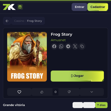
Entrar
Cadastrar
Cassino
Frog Story
Frog Story
Amusnet
Jogar
0
Frog Story
Grande vitória
Hoje
3 dias
7 dias
Amusnet