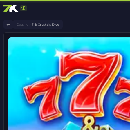
Cassino
7 & Crystals Dice