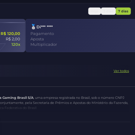
Hoje
3 dias
7 dias
🥈
erece uma experiência completa para quem busca diversão e
Di*** ****
R$ 120,00
Pagamento
R$ 2,00
Aposta
120
x
Multiplicador
anto para quem está começando quanto para jogadores experientes
Ver todos
97%
, oferece uma boa relação entre risco e retorno a cada partida.
Amusnet e demais provedores parceiros. Jogue com
 Gaming Brasil S/A
, uma empresa registrada no Brasil, sob o número CNPJ
 conjuntamente, pela Secretaria de Prêmios e Apostas do Ministério da Fazenda,
a Federativa do Brasil.
so site. Utilizamos cookies apenas para melhorar a sua experiência e isso não
Continuada (BPC).