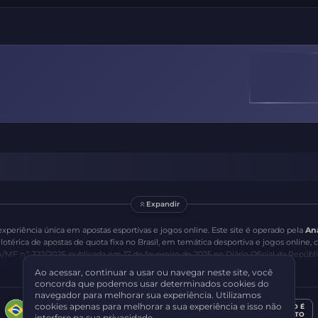
ponível na
7K
. Com mecânica envolvente e gráficos de qualidade, of
a aposta e iniciar a rodada. O jogo é fácil de entender e indicado t
om tecnologia auditada e resultados aleatórios. Com RTP médio de
Expandir
os via Pix. A plataforma é licenciada e reúne dezenas de títulos da 
periência única em apostas esportivas e jogos online. Este site é operado pela
Ana
otérica de apostas de quota fixa no Brasil, em temática desportiva e jogos online,
MF n.º 322/2025, publicada em 17 de fevereiro de 2025 no Diário Oficial da Repúblic
Ao acessar, continuar a usar ou navegar neste site, você
Ver mais
Este site utiliza cookies
s usar determinados cookies do navegador para melhorar sua experiência ao usar nos
concorda que podemos usar determinados cookies do
interfere na sua privacidade.
navegador para melhorar sua experiência. Utilizamos
+18 · JOGUE COM
cookies apenas para melhorar a sua experiência e isso não
APOSTA NÃO É
forma é proibido para
beneficiários de Bolsa Família e Benefício de Prestação 
RESPONSABILIDADE
INVESTIMENTO
interfere na sua privacidade.