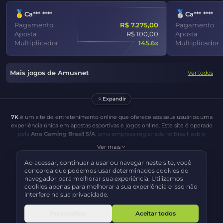
🥇
🥈
40 Diamond Plus
Ca*** ****
é um jogo de cassino online da
Ca*** ****
Amusnet
, disponível na
7K
. Com mecânica envolvente e
Pagamento
R$ 7.275,00
Pagamento
Aposta
R$ 100,00
Aposta
gráficos de qualidade, oferece uma experiência completa
Multiplicador
145.6
x
Multiplicador
para quem busca diversão e oportunidades de prêmios em
cada rodada.
Mais jogos de Amusnet
Ver todos
Como jogar 40 Diamond Plus na 7K
Para começar a jogar
40 Diamond Plus
, basta ajustar o
valor da aposta e iniciar a rodada. O jogo é fácil de entender
Expandir
e indicado tanto para quem está começando quanto para
7K
é um site de entretenimento online que oferece aos seus usuários uma
jogadores experientes da Amusnet.
experiência única em apostas esportivas e jogos online. Este site é operado
pela
Ana Gaming Brasil S/A
, uma empresa registrada no Brasil, sob o
Sobre o 40 Diamond Plus
número CNPJ
55.933.850/0001-34
, entidade devidamente autorizada a
Ver mais
O
40 Diamond Plus
segue o padrão de qualidade da
operar a modalidade lotérica de apostas de quota fixa no Brasil, em
temática desportiva e jogos online, conjuntamente, pela Secretaria de
Amusnet, com tecnologia auditada e resultados aleatórios.
Ao acessar, continuar a usar ou navegar neste site, você
Este site utiliza cookies
Prêmios e Apostas do Ministério da Fazenda, conforme Portaria SPA/MF
+18 · JOGUE COM
Com RTP médio de
97%
, oferece uma boa relação entre
concorda que podemos usar determinados cookies do
n.º 322/2025, publicada em 17 de fevereiro de 2025 no Diário Oficial da
RESPONSABILIDADE
navegador para melhorar sua experiência. Utilizamos
risco e retorno a cada partida.
República Federativa do Brasil.
cookies apenas para melhorar a sua experiência e isso não
APOSTA NÃO É
INVESTIMENTO
interfere na sua privacidade.
Por que jogar 40 Diamond Plus na 7K
Ao acessar, continuar a usar ou navegar neste site, você concorda que
podemos usar determinados cookies do navegador para melhorar sua
Na
7K
, você joga com total segurança, suporte rápido e
Personalizar
Aceitar todos
experiência ao usar nosso site. Utilizamos cookies apenas para melhorar a
depósitos via Pix. A plataforma é licenciada e reúne