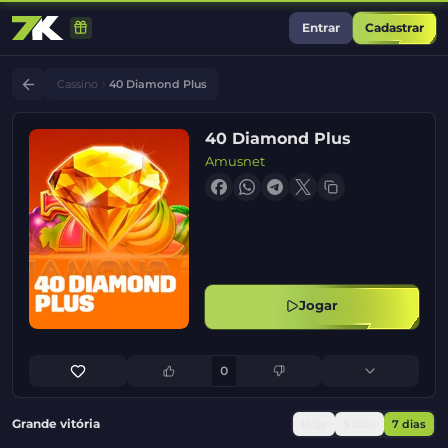
Entrar
Cadastrar
Cassino
40 Diamond Plus
40 Diamond Plus
Amusnet
Jogar
0
40 Diamond Plus
Grande vitória
Hoje
3 dias
7 dias
Amusnet