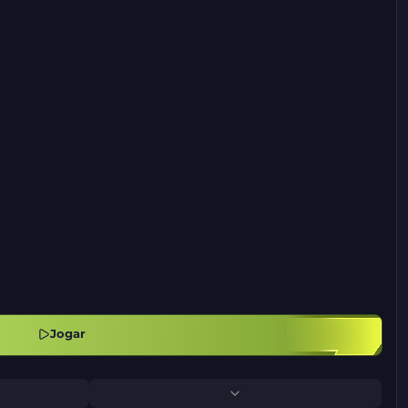
Jogar