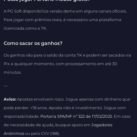
A PG Soft disponibiliza versão demo em alguns canais oficiais.
Para jogar com prêmios reais, é necessário uma plataforma
licenciada como a 7K.
Como sacar os ganhos?
Os ganhos vão para o saldo da conta 7K e podem ser sacados via
Pix a qualquer momento, com processamento em até 30
minutos.
—
Aviso:
Apostas envolvem risco. Jogue apenas com dinheiro que
pode perder. +18 anos. Aposta não é investimento. Jogue com
responsabilidade.
Portaria SPA/MF nº 322 de 17/02/2025
. Em caso
de necessidade de ajuda, busque apoio em
Jogadores
Anônimos
ou pelo CVV (188).