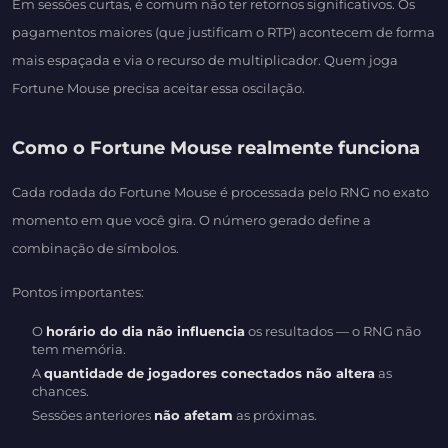
Em sessões curtas, é comum não ter retornos significativos. Os
pagamentos maiores (que justificam o RTP) acontecem de forma
mais espaçada e via o recurso de multiplicador. Quem joga
Fortune Mouse precisa aceitar essa oscilação.
Como o Fortune Mouse realmente funciona
Cada rodada do Fortune Mouse é processada pelo RNG no exato
momento em que você gira. O número gerado define a
combinação de símbolos.
Pontos importantes:
O
horário do dia não influencia
os resultados — o RNG não
tem memória.
A
quantidade de jogadores conectados não altera
as
chances.
Sessões anteriores
não afetam
as próximas.