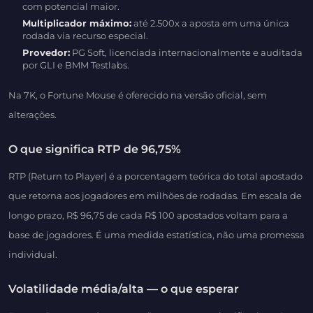
com potencial maior.
Multiplicador máximo:
até 2.500x a aposta em uma única
rodada via recurso especial.
Provedor:
PG Soft, licenciada internacionalmente e auditada
por GLI e BMM Testlabs.
Na 7K, o Fortune Mouse é oferecido na versão oficial, sem
alterações.
O que significa RTP de 96,75%
RTP (Return to Player) é a porcentagem teórica do total apostado
que retorna aos jogadores em milhões de rodadas. Em escala de
longo prazo, R$ 96,75 de cada R$ 100 apostados voltam para a
base de jogadores. É uma medida estatística, não uma promessa
individual.
Volatilidade média/alta — o que esperar