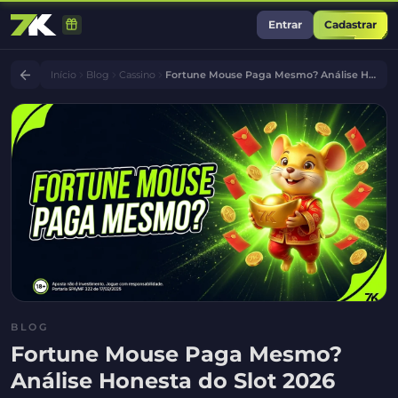
Entrar
Cadastrar
Início
Blog
Cassino
Fortune Mouse Paga Mesmo? Análise Honesta do Slot 2026
BLOG
Fortune Mouse Paga Mesmo?
Análise Honesta do Slot 2026