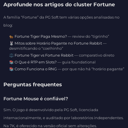
Aprofunde nos artigos do cluster Fortune
A família “Fortune” da PG Soft tem várias opções analisadas no
blog:
🐅
Fortune Tiger Paga Mesmo?
— review do “tigrinho”
🐰
Mitos sobre Horário Pagante no Fortune Rabbit
—
desmitificando o “coelhinho”
⚖️
Fortune Tiger vs Fortune Rabbit
— comparativo direto
📚
O Que é RTP em Slots?
— guia foundational
📚
Como Funciona o RNG
— por que não há “horário pagante”
Perguntas frequentes
Fortune Mouse é confiável?
Sim. O jogo é desenvolvido pela PG Soft, licenciada
internacionalmente, e auditado por laboratórios independentes.
Na 7K, é oferecido na versão oficial sem alterações.