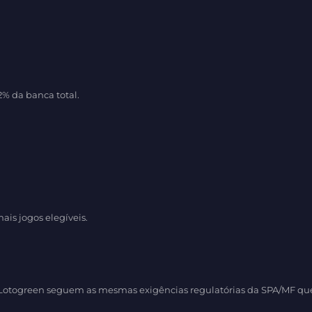
% da banca total.
ais jogos elegíveis.
e Lotogreen seguem as mesmas exigências regulatórias da SPA/MF que