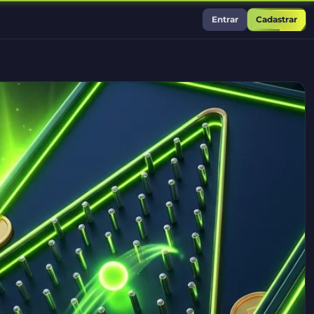
Entrar
Cadastrar