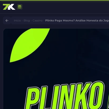
Início
Blog
Cassino
Plinko Paga Mesmo? Análise Honesta do Jog