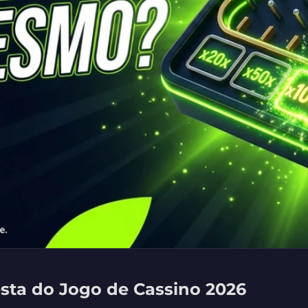
sta do Jogo de Cassino 2026