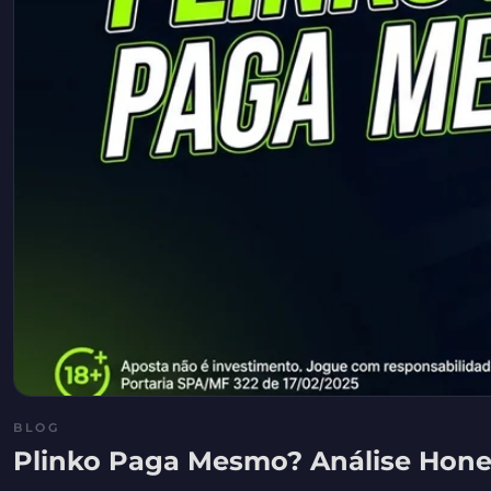
BLOG
Plinko Paga Mesmo? Análise Hone