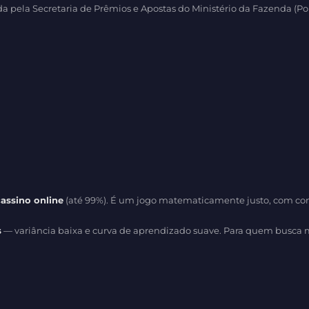
da pela Secretaria de Prêmios e Apostas do Ministério da Fazenda (Por
assino online
(até 99%). É um jogo matematicamente justo, com conf
s
— variância baixa e curva de aprendizado suave. Para quem busca m