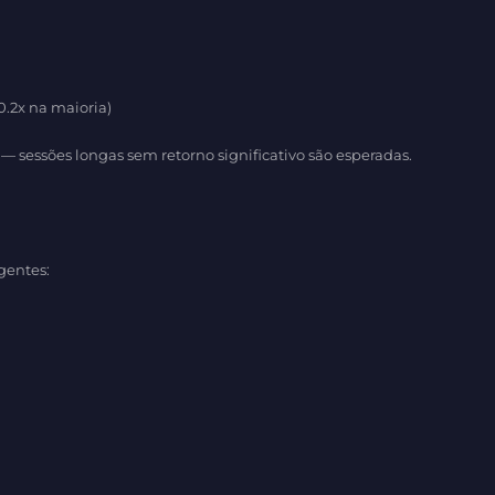
0.2x na maioria)
— sessões longas sem retorno significativo são esperadas.
gentes: