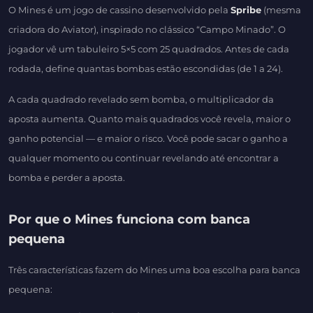
O Mines é um jogo de cassino desenvolvido pela
Spribe
(mesma
criadora do Aviator), inspirado no clássico “Campo Minado”. O
jogador vê um tabuleiro 5×5 com 25 quadrados. Antes de cada
rodada, define quantas bombas estão escondidas (de 1 a 24).
A cada quadrado revelado sem bomba, o multiplicador da
aposta aumenta. Quanto mais quadrados você revela, maior o
ganho potencial — e maior o risco. Você pode sacar o ganho a
qualquer momento ou continuar revelando até encontrar a
bomba e perder a aposta.
Por que o Mines funciona com banca
pequena
Três características fazem do Mines uma boa escolha para banca
pequena: