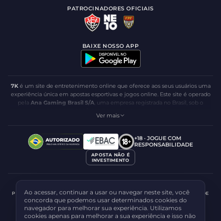
PATROCINADORES OFICIAIS
BAIXE NOSSO APP
7K
é um site de entretenimento online que oferece aos seus usuários uma
experiência única em apostas esportivas e jogos online. Este site é operado
pela
Ana Gaming Brasil S/A
, uma empresa registrada no Brasil, sob o
número CNPJ
55.933.850/0001-34
, entidade devidamente autorizada a
Ver mais
operar a modalidade lotérica de apostas de quota fixa no Brasil, em
temática desportiva e jogos online, conjuntamente, pela Secretaria de
Prêmios e Apostas do Ministério da Fazenda, conforme Portaria SPA/MF
+18 · JOGUE COM
n.º 322/2025, publicada em 17 de fevereiro de 2025 no Diário Oficial da
RESPONSABILIDADE
República Federativa do Brasil.
APOSTA NÃO É
INVESTIMENTO
Ao acessar, continuar a usar ou navegar neste site, você concorda que
podemos usar determinados cookies do navegador para melhorar sua
experiência ao usar nosso site. Utilizamos cookies apenas para melhorar a
TERMOS E CONDIÇÕES
POLÍTICA DE PRIVACIDADE
POLÍTICA KYC
Ao acessar, continuar a usar ou navegar neste site, você
Este site utiliza cookies
POLÍTICA PLD-FTP
CENTRAL DE JOGO RESPONSÁVEL
DENÚNCIAS
PRIVACIDADE
sua experiência e isso não interfere na sua privacidade.
concorda que podemos usar determinados cookies do
OUVIDORIA
CENTRAL DE ATENDIMENTO
navegador para melhorar sua experiência. Utilizamos
O uso desta plataforma é proibido para
beneficiários de Bolsa Família e
cookies apenas para melhorar a sua experiência e isso não
Benefício de Prestação Continuada (BPC).
v.
82be835