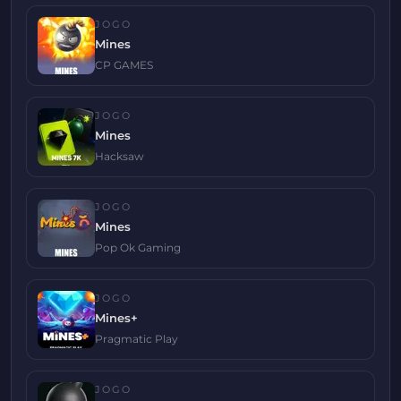
JOGO
Mines
CP GAMES
JOGO
Mines
Hacksaw
JOGO
Mines
Pop Ok Gaming
JOGO
Mines+
Pragmatic Play
JOGO