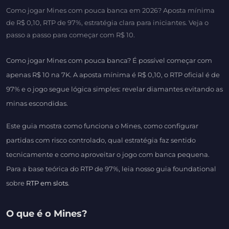
Como jogar Mines com pouca banca em 2026? Aposta mínima
de R$ 0,10, RTP de 97%, estratégia clara para iniciantes. Veja o
passo a passo para começar com R$ 10.
Como jogar Mines com pouca banca? É possível começar com
apenas R$ 10 na 7K. A aposta mínima é R$ 0,10, o RTP oficial é de
97% e o jogo segue lógica simples: revelar diamantes evitando as
minas escondidas.
Este guia mostra como funciona o Mines, como configurar
partidas com risco controlado, qual estratégia faz sentido
tecnicamente e como aproveitar o jogo com banca pequena.
Para a base teórica do RTP de 97%, leia nosso guia foundational
sobre
RTP em slots
.
O que é o Mines?