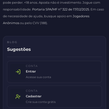
pode perder. +18 anos. Aposta não é investimento. Jogue com
responsabilidade.
Portaria SPA/MF nº 322 de 17/02/2025
. Em caso
de necessidade de ajuda, busque apoio em
Jogadores
Anônimos
ou pelo CVV (188).
BLOG
Sugestões
CONTA
Entrar
Acesse sua conta
CONTA
Cadastrar
Crie sua conta grátis