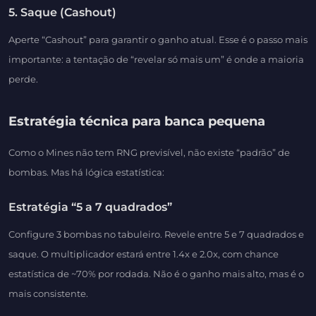
5. Saque (Cashout)
Aperte “Cashout” para garantir o ganho atual. Esse é o passo mais
importante: a tentação de “revelar só mais um” é onde a maioria
perde.
Estratégia técnica para banca pequena
Como o Mines não tem RNG previsível, não existe “padrão” de
bombas. Mas há lógica estatística:
Estratégia “5 a 7 quadrados”
Configure 3 bombas no tabuleiro. Revele entre 5 e 7 quadrados e
saque. O multiplicador estará entre 1.4x e 2.0x, com chance
estatística de ~70% por rodada. Não é o ganho mais alto, mas é o
mais consistente.