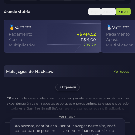
Mines
Grande vitória
Hoje
3 dias
7 dias
Hacksaw
🥇
🥈
Mines
Va*** ****
é um jogo de cassino online da
Hacksaw
, disponível
Va*** ****
na
7K
. Com mecânica envolvente e gráficos de qualidade,
Pagamento
R$ 414,52
Pagamento
Aposta
R$ 4,00
Aposta
oferece uma experiência completa para quem busca
Multiplicador
207.2
x
Multiplicador
diversão e oportunidades de prêmios em cada rodada.
Como jogar Mines na 7K
Para começar a jogar
Mines
, basta ajustar o valor da aposta
Mais jogos de Hacksaw
e iniciar a rodada. O jogo é fácil de entender e indicado
Ver todos
tanto para quem está começando quanto para jogadores
experientes da Hacksaw.
Expandir
Sobre o Mines
7K
é um site de entretenimento online que oferece aos seus usuários uma
O
Mines
segue o padrão de qualidade da Hacksaw, com
experiência única em apostas esportivas e jogos online. Este site é operado
pela
Ana Gaming Brasil S/A
, uma empresa registrada no Brasil, sob o
tecnologia auditada e resultados aleatórios. Com RTP
número CNPJ
55.933.850/0001-34
, entidade devidamente autorizada a
médio de
96.0%
, oferece uma boa relação entre risco e
Ver mais
operar a modalidade lotérica de apostas de quota fixa no Brasil, em
retorno a cada partida.
temática desportiva e jogos online, conjuntamente, pela Secretaria de
Ao acessar, continuar a usar ou navegar neste site, você
Este site utiliza cookies
Prêmios e Apostas do Ministério da Fazenda, conforme Portaria SPA/MF
+18 · JOGUE COM
concorda que podemos usar determinados cookies do
Por que jogar Mines na 7K
n.º 322/2025, publicada em 17 de fevereiro de 2025 no Diário Oficial da
RESPONSABILIDADE