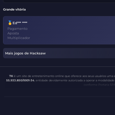
Wanted Dead or a Wild
Grande vitória
Hacksaw
🥇
Wanted Dead or a Wild
Ed*** ****
é um jogo de cassino online da
Hacks
diversão e oportunidades de prêmios em cada rodada.
Pagamento
Aposta
Como jogar Wanted Dead or a Wild na 7K
Multiplicador
Para começar a jogar
Wanted Dead or a Wild
, basta ajustar o 
experientes da Hacksaw.
Mais jogos de Hacksaw
Sobre o Wanted Dead or a Wild
O
Wanted Dead or a Wild
segue o padrão de qualidade da Hack
partida.
7K
é um site de entretenimento online que oferece aos seus usuários uma ex
55.933.850/0001-34
Por que jogar Wanted Dead or a Wild na 7K
, entidade devidamente autorizada a operar a modalidade l
conforme Portaria SPA/
Na
7K
, você joga com total segurança, suporte rápido e depósit
responsabilidade!
Ao acessar, continuar a usar ou navegar neste site, você concorda que podemo
O uso desta plata