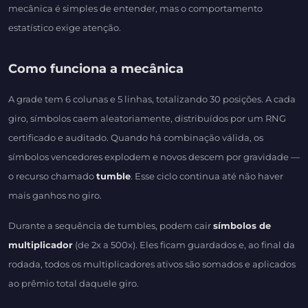
mecânica é simples de entender, mas o comportamento
estatístico exige atenção.
Como funciona a mecânica
A grade tem 6 colunas e 5 linhas, totalizando 30 posições. A cada
giro, símbolos caem aleatoriamente, distribuídos por um RNG
certificado e auditado. Quando há combinação válida, os
símbolos vencedores explodem e novos descem por gravidade —
o recurso chamado
tumble
. Esse ciclo continua até não haver
mais ganhos no giro.
Durante a sequência de tumbles, podem cair
símbolos de
multiplicador
(de 2x a 500x). Eles ficam guardados e, ao final da
rodada, todos os multiplicadores ativos são somados e aplicados
ao prêmio total daquele giro.