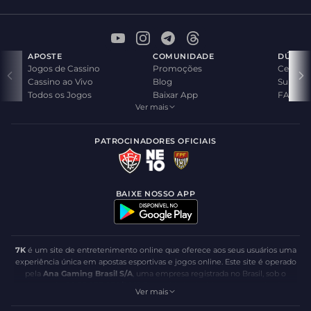
APOSTE
COMUNIDADE
DÚVID
Jogos de Cassino
Promoções
Central
Cassino ao Vivo
Blog
Suporte
Todos os Jogos
Baixar App
FAQ
Ver mais
PATROCINADORES OFICIAIS
BAIXE NOSSO APP
7K
é um site de entretenimento online que oferece aos seus usuários uma
experiência única em apostas esportivas e jogos online. Este site é operado
pela
Ana Gaming Brasil S/A
, uma empresa registrada no Brasil, sob o
número CNPJ
55.933.850/0001-34
, entidade devidamente autorizada a
Ver mais
operar a modalidade lotérica de apostas de quota fixa no Brasil, em
temática desportiva e jogos online, conjuntamente, pela Secretaria de