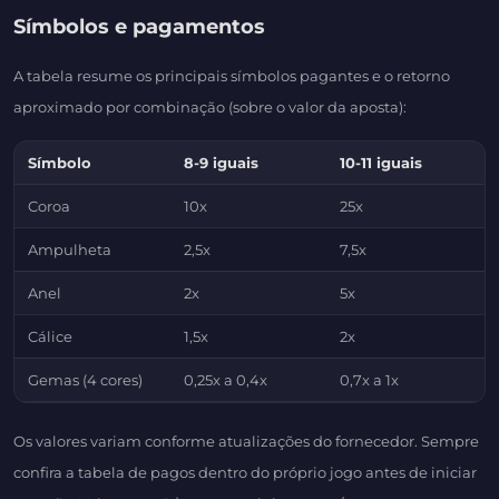
Símbolos e pagamentos
A tabela resume os principais símbolos pagantes e o retorno
aproximado por combinação (sobre o valor da aposta):
Símbolo
8-9 iguais
10-11 iguais
Coroa
10x
25x
Ampulheta
2,5x
7,5x
Anel
2x
5x
Cálice
1,5x
2x
Gemas (4 cores)
0,25x a 0,4x
0,7x a 1x
Os valores variam conforme atualizações do fornecedor. Sempre
confira a tabela de pagos dentro do próprio jogo antes de iniciar