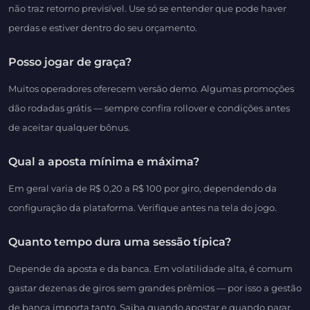
não traz retorno previsível. Use só se entender que pode haver
perdas e estiver dentro do seu orçamento.
Posso jogar de graça?
Muitos operadores oferecem versão demo. Algumas promoções
dão rodadas grátis — sempre confira rollover e condições antes
de aceitar qualquer bônus.
Qual a aposta mínima e máxima?
Em geral varia de R$ 0,20 a R$ 100 por giro, dependendo da
configuração da plataforma. Verifique antes na tela do jogo.
Quanto tempo dura uma sessão típica?
Depende da aposta e da banca. Em volatilidade alta, é comum
gastar dezenas de giros sem grandes prêmios — por isso a gestão
de banca importa tanto. Saiba quando apostar e quando parar.