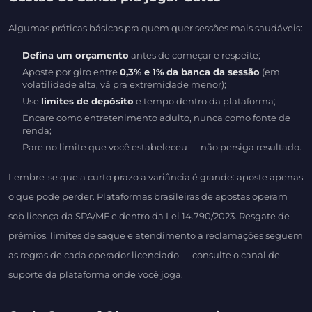
Algumas práticas básicas pra quem quer sessões mais saudáveis:
Defina um orçamento
antes de começar e respeite;
Aposte por giro entre
0,3% e 1% da banca da sessão
(em
volatilidade alta, vá pra extremidade menor);
Use
limites de depósito
e tempo dentro da plataforma;
Encare como entretenimento adulto, nunca como fonte de
renda;
Pare no limite que você estabeleceu — não persiga resultado.
Lembre-se que a curto prazo a variância é grande: aposte apenas
o que pode perder. Plataformas brasileiras de apostas operam
sob licença da SPA/MF e dentro da Lei 14.790/2023. Resgate de
prêmios, limites de saque e atendimento a reclamações seguem
as regras de cada operador licenciado — consulte o canal de
suporte da plataforma onde você joga.