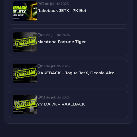
13 de jul. de 2026
Rakeback JETX | 7K Bet
09 de jul. de 2026
Maratona Fortune Tiger
03 de jul. de 2026
RAKEBACK – Jogue JetX, Decole Alto!
03 de jul. de 2026
7.7 DA 7K – RAKEBACK