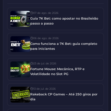
07 de ago. de 2026
Guia 7K Bet: como apostar no Brasileirão
passo a passo
06 de ago. de 2026
Como funciona a 7K Bet: guia completo
para iniciantes
23 de jul. de 2026
Fortune Mouse: Mecânica, RTP e
Volatilidade no Slot PG
13 de jul. de 2026
Rakeback CP Games – Até 250 giros por
dia