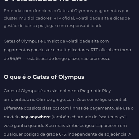
Entenda como funciona o Gates of Olympus: pagamentos por
cluster, multiplicadores, RTP oficial, volatilidade alta e dicas de
gestão de banca pra jogar com responsabilidade.
Gates of Olympus é um slot de volatilidade alta com
pagamentos por cluster e multiplicadores, RTP oficial em torno
de 96,5% — estatística de longo prazo, não promessa.
O que é o Gates of Olympus
Gates of Olympus é um slot online da Pragmatic Play
ambientado no Olimpo grego, com Zeus como figura central.
Diferente dos slots clássicos com linhas de pagamento, ele usa o
modelo
pay anywhere
(também chamado de “scatter pays”):
você ganha quando 8 ou mais símbolos iguais aparecem em
qualquer posição da grade 6×5, independente de adjacência. A