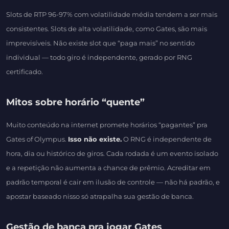
Slots de RTP 96-97% com volatilidade média tendem a ser mais
consistentes. Slots de alta volatilidade, como Gates, são mais
imprevisíveis. Não existe slot que “paga mais” no sentido
individual — todo giro é independente, gerado por RNG
certificado.
Mitos sobre horário “quente”
Muito conteúdo na internet promete horários “pagantes” pra
Gates of Olympus.
Isso não existe.
O RNG é independente de
hora, dia ou histórico de giros. Cada rodada é um evento isolado
e a repetição não aumenta a chance de prêmio. Acreditar em
padrão temporal é cair em ilusão de controle — não há padrão, e
apostar baseado nisso só atrapalha sua gestão de banca.
Gestão de banca pra jogar Gates