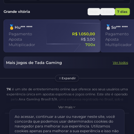
Tigre da Sorte
Grande vitória
Hoje
3 dias
7 dias
Tada Gaming
🥇
🥈
Tigre da Sorte
Hu*** ****
é um jogo de cassino online da
Tada
So*** ****
Gaming
, disponível na
7K
. Com mecânica envolvente e
Pagamento
R$ 1.050,00
Pagamento
Aposta
R$ 3,00
Aposta
gráficos de qualidade, oferece uma experiência completa
Multiplicador
700
x
Multiplicador
para quem busca diversão e oportunidades de prêmios em
cada rodada.
Mais jogos de Tada Gaming
Ver todos
Como jogar Tigre da Sorte na 7K
Para começar a jogar
Tigre da Sorte
, basta ajustar o valor da
aposta e iniciar a rodada. O jogo é fácil de entender e
Expandir
indicado tanto para quem está começando quanto para
7K
é um site de entretenimento online que oferece aos seus usuários uma
jogadores experientes da Tada Gaming.
experiência única em apostas esportivas e jogos online. Este site é operado
pela
Ana Gaming Brasil S/A
, uma empresa registrada no Brasil, sob o
Sobre o Tigre da Sorte
número CNPJ
55.933.850/0001-34
, entidade devidamente autorizada a
Ver mais
O
Tigre da Sorte
segue o padrão de qualidade da Tada
operar a modalidade lotérica de apostas de quota fixa no Brasil, em
temática desportiva e jogos online, conjuntamente, pela Secretaria de
Gaming, com tecnologia auditada e resultados aleatórios.
Ao acessar, continuar a usar ou navegar neste site, você
Este site utiliza cookies
Prêmios e Apostas do Ministério da Fazenda, conforme Portaria SPA/MF
+18 · JOGUE COM
Com RTP médio de
97%
, oferece uma boa relação entre
concorda que podemos usar determinados cookies do
n.º 322/2025, publicada em 17 de fevereiro de 2025 no Diário Oficial da
RESPONSABILIDADE
navegador para melhorar sua experiência. Utilizamos
risco e retorno a cada partida.
República Federativa do Brasil.
cookies apenas para melhorar a sua experiência e isso não
APOSTA NÃO É