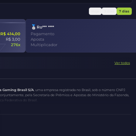
Hoje
3 dias
7 dias
🥈
ferece uma experiência completa para quem busca diversão e
Ro*** ****
R$ 414,00
Pagamento
R$ 3,00
Aposta
276
x
Multiplicador
o para quem está começando quanto para jogadores experientes da
Ver todos
e
97%
, oferece uma boa relação entre risco e retorno a cada
 Gaming Brasil S/A
, uma empresa registrada no Brasil, sob o número CNPJ
 conjuntamente, pela Secretaria de Prêmios e Apostas do Ministério da Fazenda,
a Federativa do Brasil.
Tada Gaming e demais provedores parceiros. Jogue com
so site. Utilizamos cookies apenas para melhorar a sua experiência e isso não
Continuada (BPC).