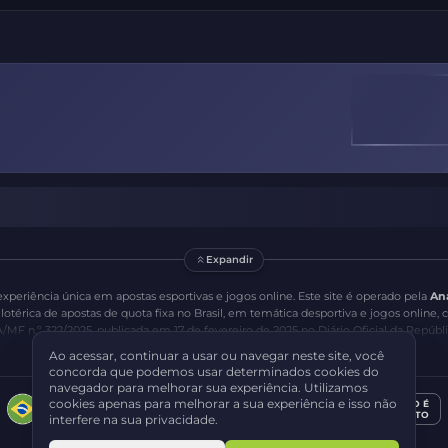
sponível na
7K
. Com mecânica envolvente e gráficos de qualidade, o
posta e iniciar a rodada. O jogo é fácil de entender e indicado tant
com tecnologia auditada e resultados aleatórios. Com RTP médio d
Expandir
periência única em apostas esportivas e jogos online. Este site é operado pela
Ana
otérica de apostas de quota fixa no Brasil, em temática desportiva e jogos online,
MF n.º 322/2025, publicada em 17 de fevereiro de 2025 no Diário Oficial da Repúblic
os via Pix. A plataforma é licenciada e reúne dezenas de títulos da 
Ao acessar, continuar a usar ou navegar neste site, você
Ver mais
Este site utiliza cookies
s usar determinados cookies do navegador para melhorar sua experiência ao usar nos
concorda que podemos usar determinados cookies do
interfere na sua privacidade.
navegador para melhorar sua experiência. Utilizamos
+18 · JOGUE COM
cookies apenas para melhorar a sua experiência e isso não
APOSTA NÃO É
forma é proibido para
beneficiários de Bolsa Família e Benefício de Prestação 
RESPONSABILIDADE
INVESTIMENTO
interfere na sua privacidade.