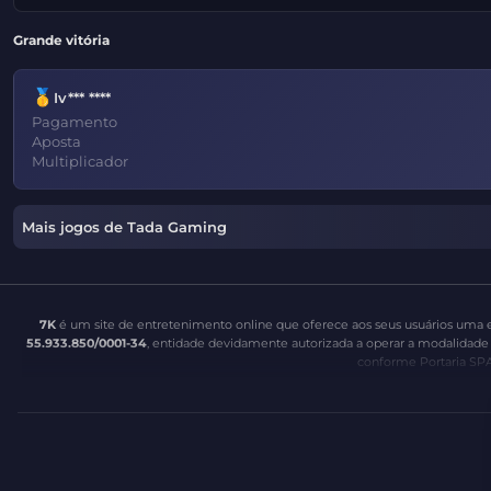
Fortune Coins
Grande vitória
Tada Gaming
🥇
Fortune Coins
Iv*** ****
é um jogo de cassino online da
Tada Gaming
, di
oportunidades de prêmios em cada rodada.
Pagamento
Aposta
Como jogar Fortune Coins na 7K
Multiplicador
Para começar a jogar
Fortune Coins
, basta ajustar o valor da a
Tada Gaming.
Mais jogos de Tada Gaming
Sobre o Fortune Coins
O
Fortune Coins
segue o padrão de qualidade da Tada Gaming, 
partida.
7K
é um site de entretenimento online que oferece aos seus usuários uma ex
55.933.850/0001-34
Por que jogar Fortune Coins na 7K
, entidade devidamente autorizada a operar a modalidade l
conforme Portaria SPA/
Na
7K
, você joga com total segurança, suporte rápido e depósit
responsabilidade!
Ao acessar, continuar a usar ou navegar neste site, você concorda que podemo
O uso desta plata