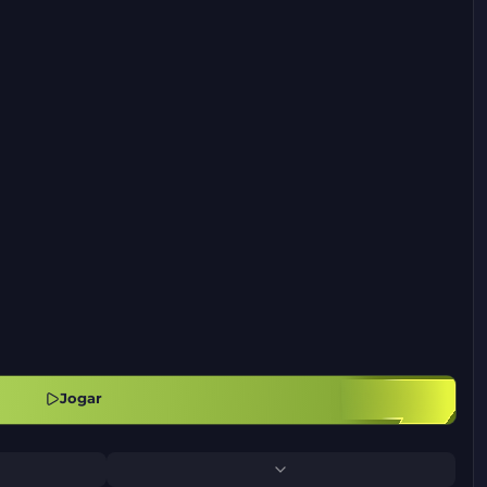
Jogar