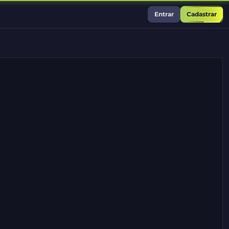
Entrar
Cadastrar