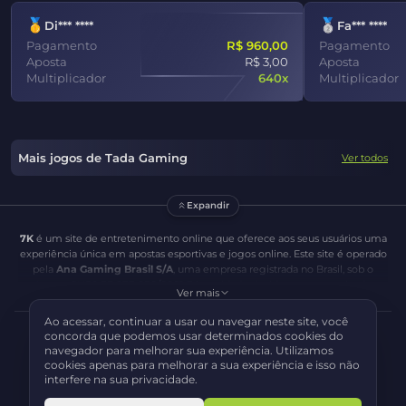
🥇
🥈
Lucky Jaguar 2
Di*** ****
é um jogo de cassino online da
Tada
Fa*** ****
Gaming
, disponível na
7K
. Com mecânica envolvente e
Pagamento
R$ 960,00
Pagamento
Aposta
R$ 3,00
Aposta
gráficos de qualidade, oferece uma experiência completa
Multiplicador
640
x
Multiplicador
para quem busca diversão e oportunidades de prêmios em
cada rodada.
Como jogar Lucky Jaguar 2 na 7K
Mais jogos de Tada Gaming
Para começar a jogar
Lucky Jaguar 2
, basta ajustar o valor
Ver todos
da aposta e iniciar a rodada. O jogo é fácil de entender e
indicado tanto para quem está começando quanto para
Expandir
jogadores experientes da Tada Gaming.
7K
é um site de entretenimento online que oferece aos seus usuários uma
Sobre o Lucky Jaguar 2
experiência única em apostas esportivas e jogos online. Este site é operado
pela
Ana Gaming Brasil S/A
, uma empresa registrada no Brasil, sob o
O
Lucky Jaguar 2
segue o padrão de qualidade da Tada
número CNPJ
55.933.850/0001-34
, entidade devidamente autorizada a
Gaming, com tecnologia auditada e resultados aleatórios.
Ver mais
operar a modalidade lotérica de apostas de quota fixa no Brasil, em
Com RTP médio de
97%
, oferece uma boa relação entre
temática desportiva e jogos online, conjuntamente, pela Secretaria de
Ao acessar, continuar a usar ou navegar neste site, você
Este site utiliza cookies
risco e retorno a cada partida.
Prêmios e Apostas do Ministério da Fazenda, conforme Portaria SPA/MF
+18 · JOGUE COM
concorda que podemos usar determinados cookies do
n.º 322/2025, publicada em 17 de fevereiro de 2025 no Diário Oficial da
RESPONSABILIDADE
navegador para melhorar sua experiência. Utilizamos
Por que jogar Lucky Jaguar 2 na 7K
República Federativa do Brasil.
cookies apenas para melhorar a sua experiência e isso não
APOSTA NÃO É
INVESTIMENTO
interfere na sua privacidade.
Na
7K
, você joga com total segurança, suporte rápido e
Ao acessar, continuar a usar ou navegar neste site, você concorda que
depósitos via Pix. A plataforma é licenciada e reúne