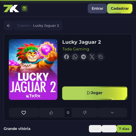
Entrar
Cadastrar
Cassino
Lucky Jaguar 2
Lucky Jaguar 2
Tada Gaming
Jogar
0
Lucky Jaguar 2
Grande vitória
Hoje
3 dias
7 dias
Tada Gaming