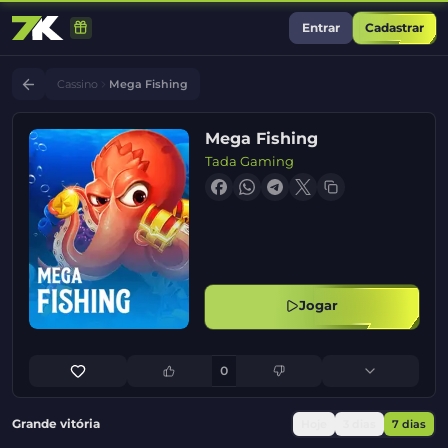
Entrar
Cadastrar
Cassino
Mega Fishing
Mega Fishing
Tada Gaming
Jogar
0
Mega Fishing
Grande vitória
Hoje
3 dias
7 dias
Tada Gaming