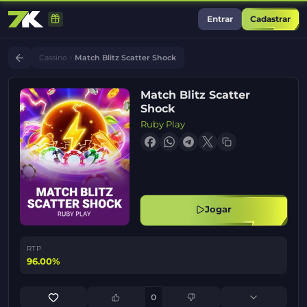
Entrar
Cadastrar
Cassino
Match Blitz Scatter Shock
Match Blitz Scatter
Shock
Ruby Play
Jogar
RTP
96.00%
0