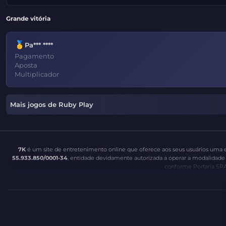
Go High®️ Joker
Grande vitória
Ruby Play
🥇
Go High®️ Joker
Pa*** ****
é um jogo de cassino online da
Ruby Play
, dis
oportunidades de prêmios em cada rodada.
Pagamento
Aposta
Como jogar Go High®️ Joker na 7K
Multiplicador
Para começar a jogar
Go High®️ Joker
, basta ajustar o valor da
Ruby Play.
Mais jogos de Ruby Play
Sobre o Go High®️ Joker
O
Go High®️ Joker
segue o padrão de qualidade da Ruby Play, c
Por que jogar Go High®️ Joker na 7K
7K
é um site de entretenimento online que oferece aos seus usuários uma ex
55.933.850/0001-34
, entidade devidamente autorizada a operar a modalidade l
Na
7K
, você joga com total segurança, suporte rápido e depósito
conforme Portaria SPA/
responsabilidade!
Ao acessar, continuar a usar ou navegar neste site, você concorda que podemo
O uso desta plata