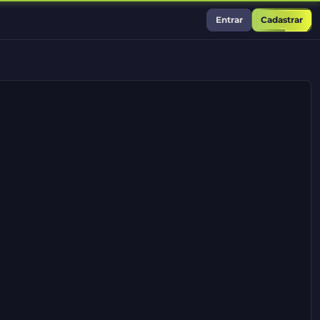
Entrar
Cadastrar