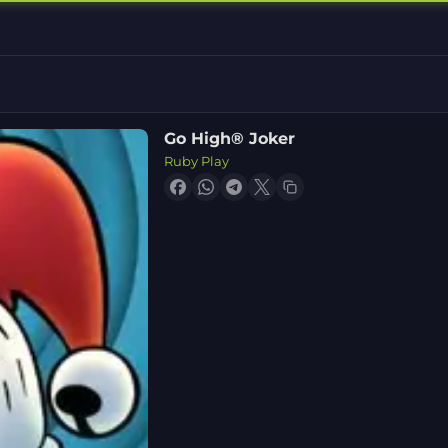
Go High®️ Joker
Ruby Play