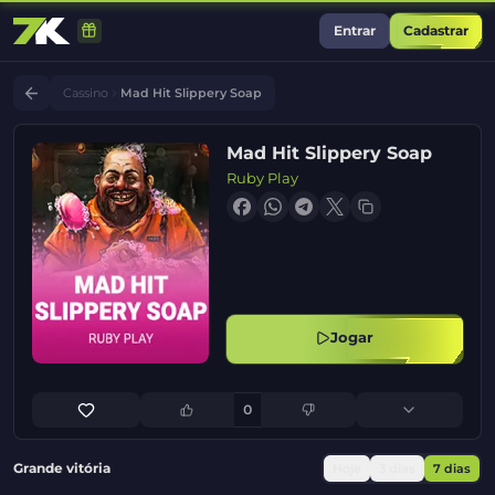
Entrar
Cadastrar
Cassino
Mad Hit Slippery Soap
Mad Hit Slippery Soap
Ruby Play
Jogar
0
Mad Hit Slippery Soap
Grande vitória
Hoje
3 dias
7 dias
Ruby Play