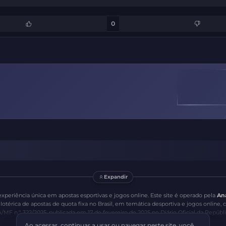
0
by Play
, disponível na
7K
. Com mecânica envolvente e gráficos de 
ar o valor da aposta e iniciar a rodada. O jogo é fácil de entender 
 Ruby Play, com tecnologia auditada e resultados aleatórios. Com R
Expandir
periência única em apostas esportivas e jogos online. Este site é operado pela
Ana
s via Pix. A plataforma é licenciada e reúne dezenas de títulos da R
otérica de apostas de quota fixa no Brasil, em temática desportiva e jogos online,
MF n.º 322/2025, publicada em 17 de fevereiro de 2025 no Diário Oficial da Repúblic
Ao acessar, continuar a usar ou navegar neste site, você
Ver mais