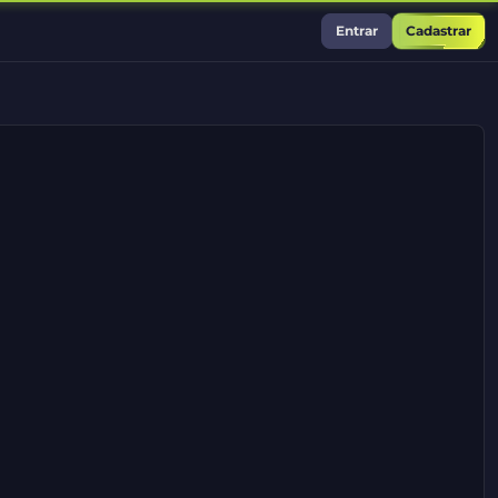
Entrar
Cadastrar