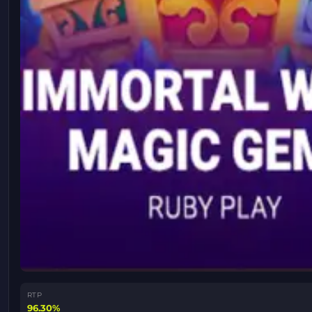
RTP
96.30%