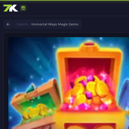
Cassino
Immortal Ways Magic Gems