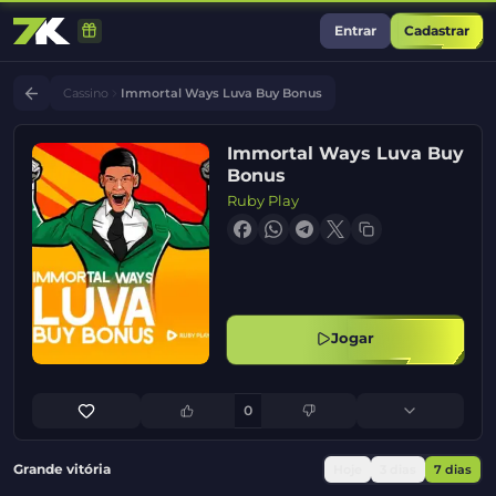
Entrar
Cadastrar
Cassino
Immortal Ways Luva Buy Bonus
Immortal Ways Luva Buy
Bonus
Ruby Play
Jogar
0
Immortal Ways Luva Buy Bonus
Grande vitória
Hoje
3 dias
7 dias
Ruby Play