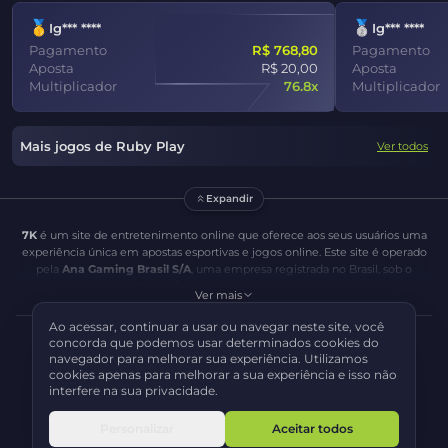
🥇
🥈
Immortal Ways Luva Buy Bonus
Ig*** ****
é um jogo de cassino
Ig*** ****
online da
Ruby Play
, disponível na
7K
. Com mecânica
Pagamento
R$ 768,80
Pagamento
Aposta
R$ 20,00
Aposta
envolvente e gráficos de qualidade, oferece uma
Multiplicador
76.8
x
Multiplicador
experiência completa para quem busca diversão e
oportunidades de prêmios em cada rodada.
Mais jogos de Ruby Play
Ver todos
Como jogar Immortal Ways Luva Buy Bonus na 7K
Para começar a jogar
Immortal Ways Luva Buy Bonus
,
basta ajustar o valor da aposta e iniciar a rodada. O jogo é
Expandir
fácil de entender e indicado tanto para quem está
7K
é um site de entretenimento online que oferece aos seus usuários uma
começando quanto para jogadores experientes da Ruby
experiência única em apostas esportivas e jogos online. Este site é operado
Play.
pela
Ana Gaming Brasil S/A
, uma empresa registrada no Brasil, sob o
número CNPJ
55.933.850/0001-34
, entidade devidamente autorizada a
Sobre o Immortal Ways Luva Buy Bonus
Ver mais
operar a modalidade lotérica de apostas de quota fixa no Brasil, em
temática desportiva e jogos online, conjuntamente, pela Secretaria de
O
Immortal Ways Luva Buy Bonus
segue o padrão de
Ao acessar, continuar a usar ou navegar neste site, você
Este site utiliza cookies
Prêmios e Apostas do Ministério da Fazenda, conforme Portaria SPA/MF
+18 · JOGUE COM
qualidade da Ruby Play, com tecnologia auditada e
concorda que podemos usar determinados cookies do
n.º 322/2025, publicada em 17 de fevereiro de 2025 no Diário Oficial da
RESPONSABILIDADE
navegador para melhorar sua experiência. Utilizamos
resultados aleatórios. Com RTP médio de
97%
, oferece uma
República Federativa do Brasil.
cookies apenas para melhorar a sua experiência e isso não
APOSTA NÃO É
boa relação entre risco e retorno a cada partida.
INVESTIMENTO
interfere na sua privacidade.
Ao acessar, continuar a usar ou navegar neste site, você concorda que
Por que jogar Immortal Ways Luva Buy Bonus na 7K
podemos usar determinados cookies do navegador para melhorar sua
Personalizar
Aceitar todos
experiência ao usar nosso site. Utilizamos cookies apenas para melhorar a
Na
7K
, você joga com total segurança, suporte rápido e