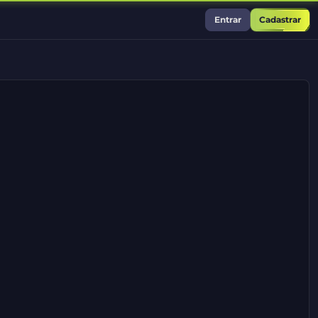
Entrar
Cadastrar