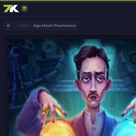
Cassino
Giga Match Phantasmal