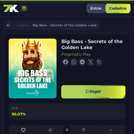
Entrar
Cadastrar
Cassino
Big Bass - Secrets of the Golden Lake
Big Bass - Secrets of the
Golden Lake
Pragmatic Play
Jogar
RTP
96.07%
0