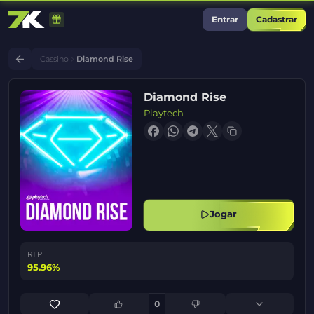
Entrar
Cadastrar
Cassino
Diamond Rise
Diamond Rise
Playtech
Jogar
RTP
95.96%
0