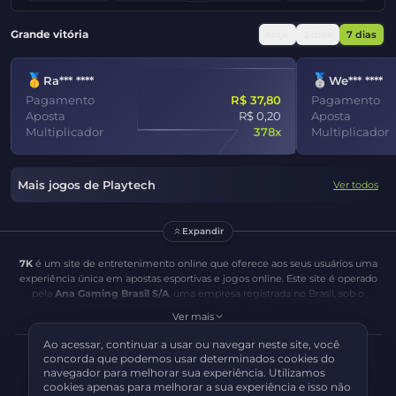
Diamond Rise
Grande vitória
Hoje
3 dias
7 dias
Playtech
🥇
🥈
Diamond Rise
Ra*** ****
é um jogo de cassino online da
Playtech
We*** ****
,
disponível na
7K
. Com mecânica envolvente e gráficos de
Pagamento
R$ 37,80
Pagamento
Aposta
R$ 0,20
Aposta
qualidade, oferece uma experiência completa para quem
Multiplicador
378
x
Multiplicador
busca diversão e oportunidades de prêmios em cada
rodada.
Mais jogos de Playtech
Ver todos
Como jogar Diamond Rise na 7K
Para começar a jogar
Diamond Rise
, basta ajustar o valor
da aposta e iniciar a rodada. O jogo é fácil de entender e
Expandir
indicado tanto para quem está começando quanto para
7K
é um site de entretenimento online que oferece aos seus usuários uma
jogadores experientes da Playtech.
experiência única em apostas esportivas e jogos online. Este site é operado
pela
Ana Gaming Brasil S/A
, uma empresa registrada no Brasil, sob o
Sobre o Diamond Rise
número CNPJ
55.933.850/0001-34
, entidade devidamente autorizada a
Ver mais
O
Diamond Rise
segue o padrão de qualidade da Playtech,
operar a modalidade lotérica de apostas de quota fixa no Brasil, em
temática desportiva e jogos online, conjuntamente, pela Secretaria de
com tecnologia auditada e resultados aleatórios. Com RTP
Ao acessar, continuar a usar ou navegar neste site, você
Este site utiliza cookies
Prêmios e Apostas do Ministério da Fazenda, conforme Portaria SPA/MF
+18 · JOGUE COM
médio de
95.96%
, oferece uma boa relação entre risco e
concorda que podemos usar determinados cookies do
n.º 322/2025, publicada em 17 de fevereiro de 2025 no Diário Oficial da
RESPONSABILIDADE
navegador para melhorar sua experiência. Utilizamos
retorno a cada partida.
República Federativa do Brasil.
cookies apenas para melhorar a sua experiência e isso não
APOSTA NÃO É