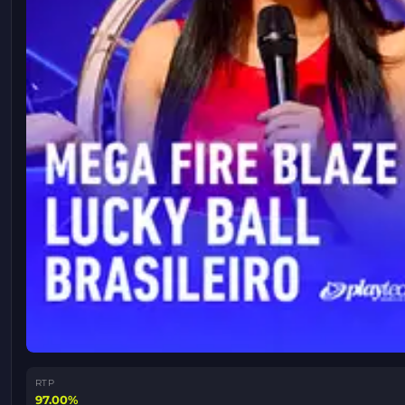
RTP
97.00%