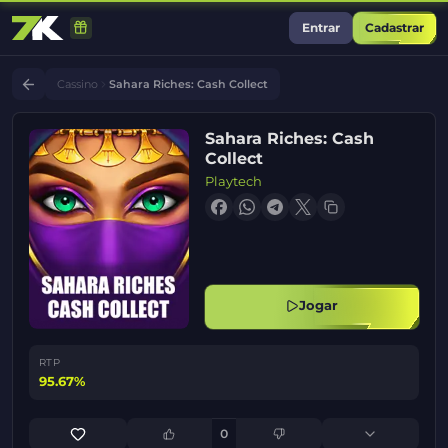
Entrar
Cadastrar
Cassino
Sahara Riches: Cash Collect
Sahara Riches: Cash
Collect
Playtech
Jogar
RTP
95.67%
0