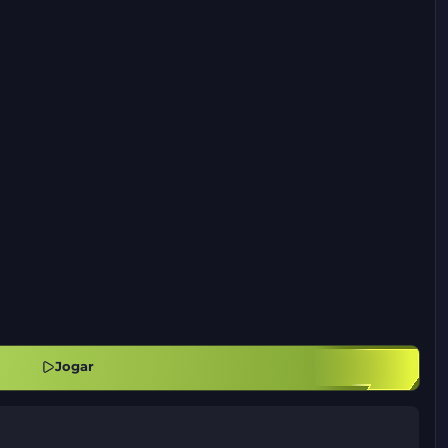
Jogar