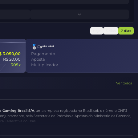
Hoje
3 dias
7 dias
🥈
cos de qualidade, oferece uma experiência completa para quem
Fa*** ****
$ 3.050,00
Pagamento
R$ 20,00
Aposta
305
x
Multiplicador
entender e indicado tanto para quem está começando quanto para
Ver todos
s. Com RTP médio de
99.46%
, oferece uma boa relação entre risco
 Gaming Brasil S/A
, uma empresa registrada no Brasil, sob o número CNPJ
 conjuntamente, pela Secretaria de Prêmios e Apostas do Ministério da Fazenda,
a Federativa do Brasil.
laytech e demais provedores parceiros. Jogue com
so site. Utilizamos cookies apenas para melhorar a sua experiência e isso não