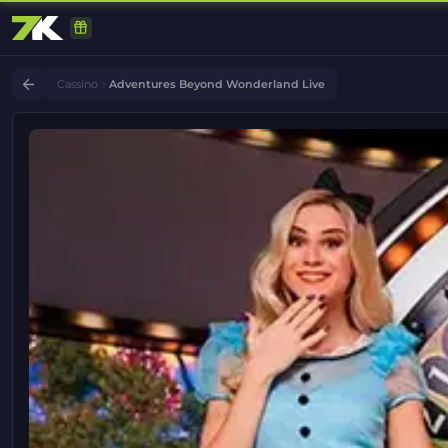
Cassino
Adventures Beyond Wonderland Live