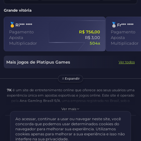
Grande vitória
Pirate's Legacy
Platipus Games
🥇
🥈
Ri*** ****
Fr*** ****
Pirate's Legacy
é um jogo de cassino online da
Platipus
Pagamento
R$ 756,00
Pagamento
Games
, disponível na
7K
. Com mecânica envolvente e
Aposta
R$ 3,00
Aposta
gráficos de qualidade, oferece uma experiência completa
Multiplicador
504
x
Multiplicador
para quem busca diversão e oportunidades de prêmios em
cada rodada.
Mais jogos de Platipus Games
Ver todos
Como jogar Pirate's Legacy na 7K
Para começar a jogar
Pirate's Legacy
, basta ajustar o valor
Expandir
da aposta e iniciar a rodada. O jogo é fácil de entender e
indicado tanto para quem está começando quanto para
7K
é um site de entretenimento online que oferece aos seus usuários uma
jogadores experientes da Platipus Games.
experiência única em apostas esportivas e jogos online. Este site é operado
pela
Ana Gaming Brasil S/A
, uma empresa registrada no Brasil, sob o
Sobre o Pirate's Legacy
número CNPJ
55.933.850/0001-34
, entidade devidamente autorizada a
Ver mais
operar a modalidade lotérica de apostas de quota fixa no Brasil, em
O
Pirate's Legacy
segue o padrão de qualidade da Platipus
temática desportiva e jogos online, conjuntamente, pela Secretaria de
Ao acessar, continuar a usar ou navegar neste site, você
Este site utiliza cookies
Games, com tecnologia auditada e resultados aleatórios.
Prêmios e Apostas do Ministério da Fazenda, conforme Portaria SPA/MF
+18 · JOGUE COM
concorda que podemos usar determinados cookies do
Com RTP médio de
n.º 322/2025, publicada em 17 de fevereiro de 2025 no Diário Oficial da
95.00%
, oferece uma boa relação entre
RESPONSABILIDADE
navegador para melhorar sua experiência. Utilizamos
República Federativa do Brasil.
cookies apenas para melhorar a sua experiência e isso não
risco e retorno a cada partida.
APOSTA NÃO É
INVESTIMENTO
interfere na sua privacidade.