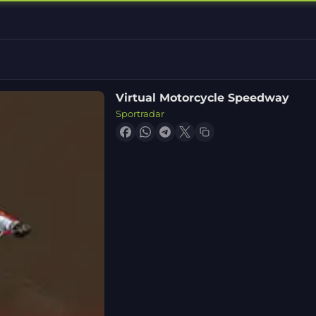
Virtual Motorcycle Speedway
Sportradar