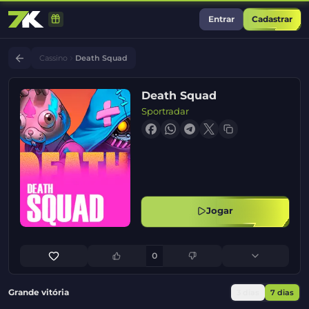
Entrar
Cadastrar
Cassino
Death Squad
Death Squad
Sportradar
Jogar
0
Death Squad
Grande vitória
3 dias
7 dias
Sportradar