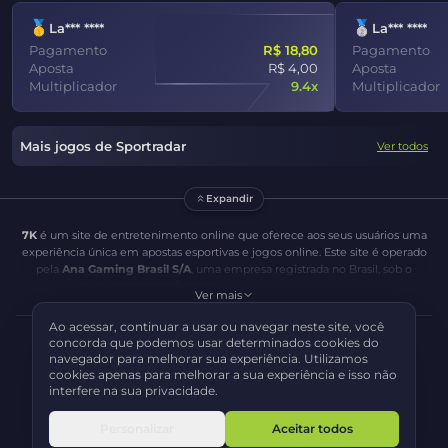
🥇
🥈
Death Squad
La*** ****
é um jogo de cassino online da
Sportradar
La*** ****
,
disponível na
7K
. Com mecânica envolvente e gráficos de
Pagamento
R$ 18,80
Pagamento
Aposta
R$ 4,00
Aposta
qualidade, oferece uma experiência completa para quem
Multiplicador
9.4
x
Multiplicador
busca diversão e oportunidades de prêmios em cada
rodada.
Mais jogos de Sportradar
Ver todos
Como jogar Death Squad na 7K
Para começar a jogar
Death Squad
, basta ajustar o valor da
aposta e iniciar a rodada. O jogo é fácil de entender e
Expandir
indicado tanto para quem está começando quanto para
7K
é um site de entretenimento online que oferece aos seus usuários uma
jogadores experientes da Sportradar.
experiência única em apostas esportivas e jogos online. Este site é operado
pela
Ana Gaming Brasil S/A
, uma empresa registrada no Brasil, sob o
Sobre o Death Squad
número CNPJ
55.933.850/0001-34
, entidade devidamente autorizada a
Ver mais
O
Death Squad
segue o padrão de qualidade da
operar a modalidade lotérica de apostas de quota fixa no Brasil, em
temática desportiva e jogos online, conjuntamente, pela Secretaria de
Sportradar, com tecnologia auditada e resultados
Ao acessar, continuar a usar ou navegar neste site, você
Este site utiliza cookies
Prêmios e Apostas do Ministério da Fazenda, conforme Portaria SPA/MF
+18 · JOGUE COM
aleatórios. Com RTP médio de
97%
, oferece uma boa
concorda que podemos usar determinados cookies do
n.º 322/2025, publicada em 17 de fevereiro de 2025 no Diário Oficial da
RESPONSABILIDADE
navegador para melhorar sua experiência. Utilizamos
relação entre risco e retorno a cada partida.
República Federativa do Brasil.
cookies apenas para melhorar a sua experiência e isso não
APOSTA NÃO É
INVESTIMENTO
interfere na sua privacidade.
Por que jogar Death Squad na 7K
Ao acessar, continuar a usar ou navegar neste site, você concorda que
podemos usar determinados cookies do navegador para melhorar sua
Na
7K
, você joga com total segurança, suporte rápido e
Personalizar
Aceitar todos
experiência ao usar nosso site. Utilizamos cookies apenas para melhorar a
depósitos via Pix. A plataforma é licenciada e reúne