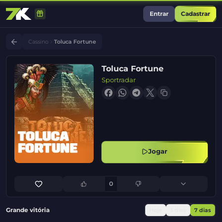
Entrar
Cadastrar
Cassino
Toluca Fortune
Toluca Fortune
Sportradar
Jogar
0
Toluca Fortune
Grande vitória
Hoje
3 dias
7 dias
Sportradar