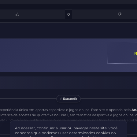
0
el na
7K
. Com mecânica envolvente e gráficos de qualidade, oferece
R
ta e iniciar a rodada. O jogo é fácil de entender e indicado tanto pa
ecnologia auditada e resultados aleatórios. Com RTP médio de
96.24
Expandir
periência única em apostas esportivas e jogos online. Este site é operado pela
Ana
otérica de apostas de quota fixa no Brasil, em temática desportiva e jogos online,
s via Pix. A plataforma é licenciada e reúne dezenas de títulos da S
MF n.º 322/2025, publicada em 17 de fevereiro de 2025 no Diário Oficial da Repúblic
Ao acessar, continuar a usar ou navegar neste site, você
Ver mais
Este site utiliza cookies
s usar determinados cookies do navegador para melhorar sua experiência ao usar nos
concorda que podemos usar determinados cookies do
interfere na sua privacidade.