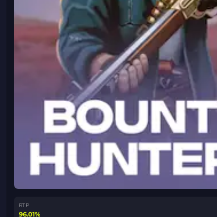
RTP
96.01%