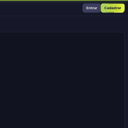
Entrar
Cadastrar