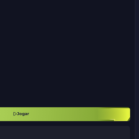
Jogar