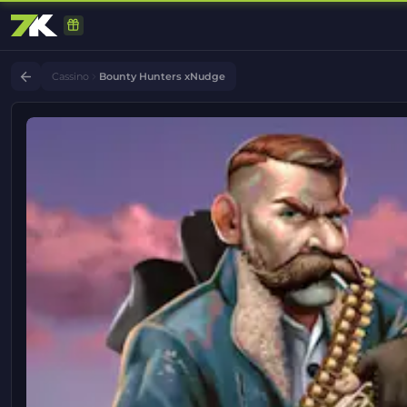
Cassino
Bounty Hunters xNudge