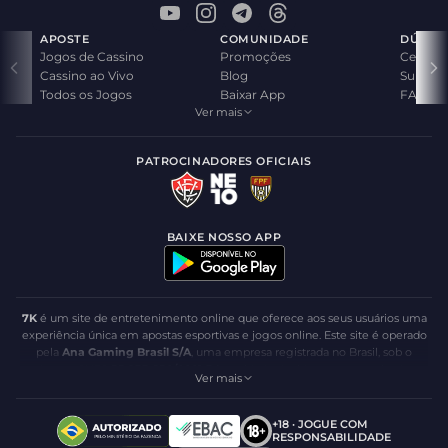
APOSTE
COMUNIDADE
DÚVID
Jogos de Cassino
Promoções
Central
Cassino ao Vivo
Blog
Suporte
Todos os Jogos
Baixar App
FAQ
Ver mais
PATROCINADORES OFICIAIS
BAIXE NOSSO APP
7K
é um site de entretenimento online que oferece aos seus usuários uma
experiência única em apostas esportivas e jogos online. Este site é operado
pela
Ana Gaming Brasil S/A
, uma empresa registrada no Brasil, sob o
número CNPJ
55.933.850/0001-34
, entidade devidamente autorizada a
Ver mais
operar a modalidade lotérica de apostas de quota fixa no Brasil, em
temática desportiva e jogos online, conjuntamente, pela Secretaria de
Prêmios e Apostas do Ministério da Fazenda, conforme Portaria SPA/MF
+18 · JOGUE COM
n.º 322/2025, publicada em 17 de fevereiro de 2025 no Diário Oficial da
RESPONSABILIDADE