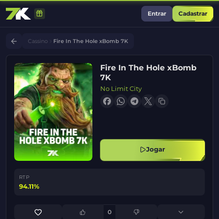
Entrar
Cadastrar
Cassino
Fire In The Hole xBomb 7K
Fire In The Hole xBomb
7K
No Limit City
Jogar
RTP
94.11%
0