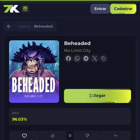
Entrar
Cadastrar
Cassino
Beheaded
Beheaded
No Limit City
Jogar
RTP
96.03%
0