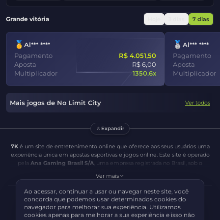
Beheaded
Grande vitória
Hoje
3 dias
7 dias
No Limit City
🥇
🥈
Beheaded
Al*** ****
é um jogo de cassino online da
No Limit City
Al*** ****
,
disponível na
7K
. Com mecânica envolvente e gráficos de
Pagamento
R$ 4.051,50
Pagamento
Aposta
R$ 6,00
Aposta
qualidade, oferece uma experiência completa para quem
Multiplicador
1350.6
x
Multiplicador
busca diversão e oportunidades de prêmios em cada
rodada.
Mais jogos de No Limit City
Ver todos
Como jogar Beheaded na 7K
Para começar a jogar
Beheaded
, basta ajustar o valor da
aposta e iniciar a rodada. O jogo é fácil de entender e
Expandir
indicado tanto para quem está começando quanto para
7K
é um site de entretenimento online que oferece aos seus usuários uma
jogadores experientes da No Limit City.
experiência única em apostas esportivas e jogos online. Este site é operado
pela
Ana Gaming Brasil S/A
, uma empresa registrada no Brasil, sob o
Sobre o Beheaded
número CNPJ
55.933.850/0001-34
, entidade devidamente autorizada a
Ver mais
O
Beheaded
segue o padrão de qualidade da No Limit City,
operar a modalidade lotérica de apostas de quota fixa no Brasil, em
temática desportiva e jogos online, conjuntamente, pela Secretaria de
com tecnologia auditada e resultados aleatórios. Com RTP
Ao acessar, continuar a usar ou navegar neste site, você
Este site utiliza cookies
Prêmios e Apostas do Ministério da Fazenda, conforme Portaria SPA/MF
+18 · JOGUE COM
médio de
96.03%
, oferece uma boa relação entre risco e
concorda que podemos usar determinados cookies do
n.º 322/2025, publicada em 17 de fevereiro de 2025 no Diário Oficial da
RESPONSABILIDADE
navegador para melhorar sua experiência. Utilizamos
retorno a cada partida.
República Federativa do Brasil.
cookies apenas para melhorar a sua experiência e isso não
APOSTA NÃO É