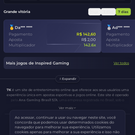
Call of the Wild
Grande vitória
Hoje
3 dias
7 dias
Inspired Gaming
🥇
🥈
Call of the Wild
Da*** ****
é um jogo de cassino online da
Inspired
Ad*** ****
Gaming
, disponível na
7K
. Com mecânica envolvente e
Pagamento
R$ 142,60
Pagamento
Aposta
R$ 2,00
Aposta
gráficos de qualidade, oferece uma experiência completa
Multiplicador
142.6
x
Multiplicador
para quem busca diversão e oportunidades de prêmios em
cada rodada.
Mais jogos de Inspired Gaming
Ver todos
Como jogar Call of the Wild na 7K
Para começar a jogar
Call of the Wild
, basta ajustar o valor
da aposta e iniciar a rodada. O jogo é fácil de entender e
Expandir
indicado tanto para quem está começando quanto para
7K
é um site de entretenimento online que oferece aos seus usuários uma
jogadores experientes da Inspired Gaming.
experiência única em apostas esportivas e jogos online. Este site é operado
pela
Ana Gaming Brasil S/A
, uma empresa registrada no Brasil, sob o
Sobre o Call of the Wild
número CNPJ
55.933.850/0001-34
, entidade devidamente autorizada a
Ver mais
O
Call of the Wild
segue o padrão de qualidade da Inspired
operar a modalidade lotérica de apostas de quota fixa no Brasil, em
temática desportiva e jogos online, conjuntamente, pela Secretaria de
Gaming, com tecnologia auditada e resultados aleatórios.
Ao acessar, continuar a usar ou navegar neste site, você
Este site utiliza cookies
Prêmios e Apostas do Ministério da Fazenda, conforme Portaria SPA/MF
+18 · JOGUE COM
Com RTP médio de
94.53%
, oferece uma boa relação entre
concorda que podemos usar determinados cookies do
n.º 322/2025, publicada em 17 de fevereiro de 2025 no Diário Oficial da
RESPONSABILIDADE
navegador para melhorar sua experiência. Utilizamos
risco e retorno a cada partida.
República Federativa do Brasil.
cookies apenas para melhorar a sua experiência e isso não
APOSTA NÃO É