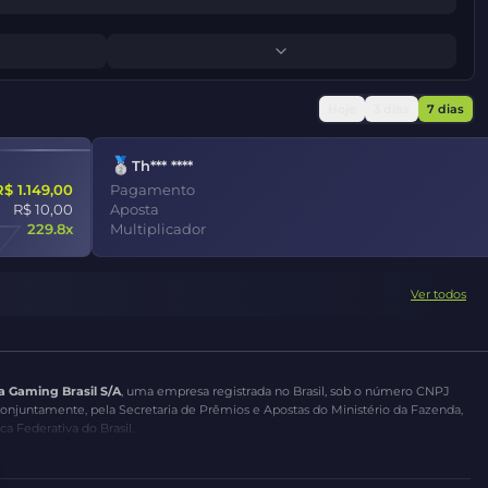
Hoje
3 dias
7 dias
🥈
idade, oferece uma experiência completa para quem busca
Th*** ****
R$ 1.149,00
Pagamento
R$ 10,00
Aposta
229.8
x
Multiplicador
 tanto para quem está começando quanto para jogadores experientes
Ver todos
médio de
94.50%
, oferece uma boa relação entre risco e retorno a
 Gaming Brasil S/A
, uma empresa registrada no Brasil, sob o número CNPJ
 conjuntamente, pela Secretaria de Prêmios e Apostas do Ministério da Fazenda,
a Federativa do Brasil.
Inspired Gaming e demais provedores parceiros. Jogue com
so site. Utilizamos cookies apenas para melhorar a sua experiência e isso não