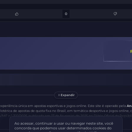
0
ming
, disponível na
7K
. Com mecânica envolvente e gráficos de qual
 da aposta e iniciar a rodada. O jogo é fácil de entender e indicado
Gaming, com tecnologia auditada e resultados aleatórios. Com RTP 
Expandir
periência única em apostas esportivas e jogos online. Este site é operado pela
Ana
otérica de apostas de quota fixa no Brasil, em temática desportiva e jogos online,
MF n.º 322/2025, publicada em 17 de fevereiro de 2025 no Diário Oficial da Repúblic
os via Pix. A plataforma é licenciada e reúne dezenas de títulos da 
Ao acessar, continuar a usar ou navegar neste site, você
Ver mais
Este site utiliza cookies
s usar determinados cookies do navegador para melhorar sua experiência ao usar nos
concorda que podemos usar determinados cookies do
interfere na sua privacidade.