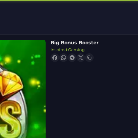
Big Bonus Booster
Inspired Gaming