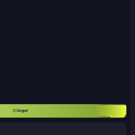
Jogar