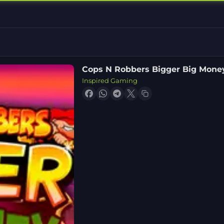
Cops N Robbers Bigger Big Mone
Inspired Gaming