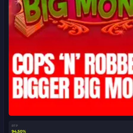
RTP
94.50%