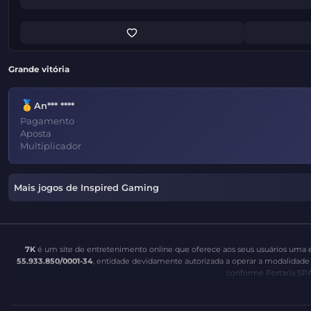
Cops N Robbers Bigger Big Money
Grande vitória
Inspired Gaming
🥇
Cops N Robbers Bigger Big Money
An*** ****
é um jogo de cassino onlin
quem busca diversão e oportunidades de prêmios em cada rod
Pagamento
Aposta
Como jogar Cops N Robbers Bigger Big Money na 7K
Multiplicador
Para começar a jogar
Cops N Robbers Bigger Big Money
, basta
jogadores experientes da Inspired Gaming.
Mais jogos de Inspired Gaming
Sobre o Cops N Robbers Bigger Big Money
O
Cops N Robbers Bigger Big Money
segue o padrão de qualid
risco e retorno a cada partida.
7K
é um site de entretenimento online que oferece aos seus usuários uma ex
55.933.850/0001-34
Por que jogar Cops N Robbers Bigger Big Money na 7K
, entidade devidamente autorizada a operar a modalidade l
conforme Portaria SPA/
Na
7K
, você joga com total segurança, suporte rápido e depósit
responsabilidade!
Ao acessar, continuar a usar ou navegar neste site, você concorda que podemo