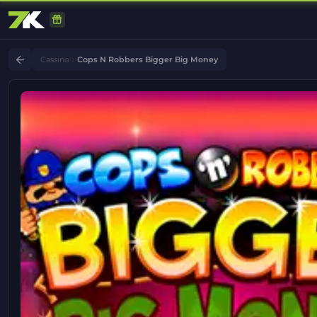
Cassino
Cops N Robbers Bigger Big Money