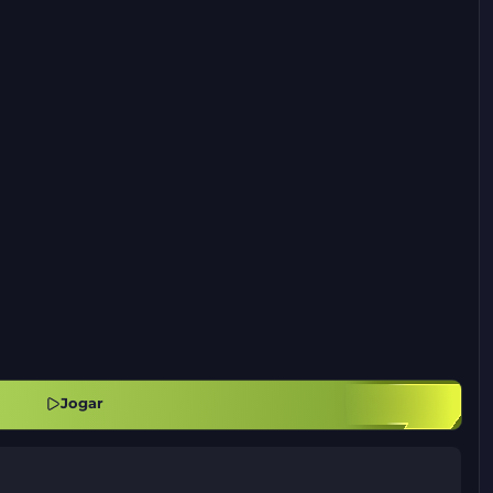
Jogar