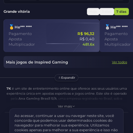
Gold Cash Big Spins
Grande vitória
Hoje
3 dias
7 dias
Inspired Gaming
🥇
🥈
Gold Cash Big Spins
He*** ****
é um jogo de cassino online da
He*** ****
Inspired Gaming
, disponível na
7K
. Com mecânica
Pagamento
R$ 96,32
Pagamento
Aposta
R$ 0,40
Aposta
envolvente e gráficos de qualidade, oferece uma
Multiplicador
481.6
x
Multiplicador
experiência completa para quem busca diversão e
oportunidades de prêmios em cada rodada.
Mais jogos de Inspired Gaming
Ver todos
Como jogar Gold Cash Big Spins na 7K
Para começar a jogar
Gold Cash Big Spins
, basta ajustar o
valor da aposta e iniciar a rodada. O jogo é fácil de entender
Expandir
e indicado tanto para quem está começando quanto para
7K
é um site de entretenimento online que oferece aos seus usuários uma
jogadores experientes da Inspired Gaming.
experiência única em apostas esportivas e jogos online. Este site é operado
pela
Ana Gaming Brasil S/A
, uma empresa registrada no Brasil, sob o
Sobre o Gold Cash Big Spins
número CNPJ
55.933.850/0001-34
, entidade devidamente autorizada a
Ver mais
O
Gold Cash Big Spins
segue o padrão de qualidade da
operar a modalidade lotérica de apostas de quota fixa no Brasil, em
temática desportiva e jogos online, conjuntamente, pela Secretaria de
Inspired Gaming, com tecnologia auditada e resultados
Ao acessar, continuar a usar ou navegar neste site, você
Este site utiliza cookies
Prêmios e Apostas do Ministério da Fazenda, conforme Portaria SPA/MF
+18 · JOGUE COM
aleatórios. Com RTP médio de
95.00%
, oferece uma boa
concorda que podemos usar determinados cookies do
n.º 322/2025, publicada em 17 de fevereiro de 2025 no Diário Oficial da
RESPONSABILIDADE
navegador para melhorar sua experiência. Utilizamos
relação entre risco e retorno a cada partida.
República Federativa do Brasil.
cookies apenas para melhorar a sua experiência e isso não
APOSTA NÃO É