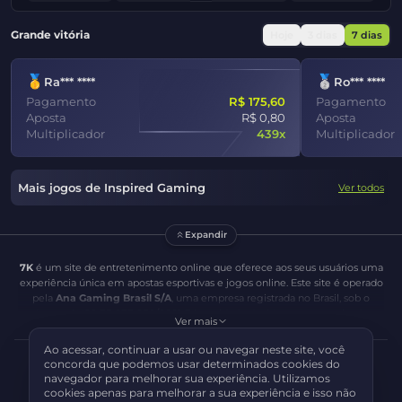
Electric Rocks
Grande vitória
Hoje
3 dias
7 dias
Inspired Gaming
🥇
🥈
Electric Rocks
Ra*** ****
é um jogo de cassino online da
Inspired
Ro*** ****
Gaming
, disponível na
7K
. Com mecânica envolvente e
Pagamento
R$ 175,60
Pagamento
Aposta
R$ 0,80
Aposta
gráficos de qualidade, oferece uma experiência completa
Multiplicador
439
x
Multiplicador
para quem busca diversão e oportunidades de prêmios em
cada rodada.
Mais jogos de Inspired Gaming
Ver todos
Como jogar Electric Rocks na 7K
Para começar a jogar
Electric Rocks
, basta ajustar o valor
da aposta e iniciar a rodada. O jogo é fácil de entender e
Expandir
indicado tanto para quem está começando quanto para
7K
é um site de entretenimento online que oferece aos seus usuários uma
jogadores experientes da Inspired Gaming.
experiência única em apostas esportivas e jogos online. Este site é operado
pela
Ana Gaming Brasil S/A
, uma empresa registrada no Brasil, sob o
Sobre o Electric Rocks
número CNPJ
55.933.850/0001-34
, entidade devidamente autorizada a
Ver mais
O
Electric Rocks
segue o padrão de qualidade da Inspired
operar a modalidade lotérica de apostas de quota fixa no Brasil, em
temática desportiva e jogos online, conjuntamente, pela Secretaria de
Gaming, com tecnologia auditada e resultados aleatórios.
Ao acessar, continuar a usar ou navegar neste site, você
Este site utiliza cookies
Prêmios e Apostas do Ministério da Fazenda, conforme Portaria SPA/MF
+18 · JOGUE COM
Com RTP médio de
94.50%
, oferece uma boa relação entre
concorda que podemos usar determinados cookies do
n.º 322/2025, publicada em 17 de fevereiro de 2025 no Diário Oficial da
RESPONSABILIDADE
navegador para melhorar sua experiência. Utilizamos
risco e retorno a cada partida.
República Federativa do Brasil.
cookies apenas para melhorar a sua experiência e isso não
APOSTA NÃO É